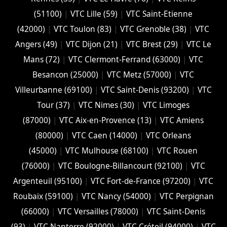
(51100)
|
VTC Lille (59)
|
VTC Saint-Etienne
(42000)
|
VTC Toulon (83)
|
VTC Grenoble (38)
|
VTC
Angers (49)
|
VTC Dijon (21)
|
VTC Brest (29)
|
VTC Le
Mans (72)
|
VTC Clermont-Ferrand (63000)
|
VTC
Besancon (‎25000)
|
VTC Metz (57000)
|
VTC
Villeurbanne (‎69100)
|
VTC Saint-Denis (93200)
|
VTC
Tour (37)
|
VTC Nimes (30)
|
VTC Limoges
(‎87000)
|
VTC Aix-en-Provence (13)
|
VTC Amiens
(‎80000)
|
VTC Caen (14000)
|
VTC Orleans
(45000)
|
VTC Mulhouse (68100)
|
VTC Rouen
(76000)
|
VTC Boulogne-Billancourt (92100)
|
VTC
Argenteuil (95100)
|
VTC Fort-de-France (97200)
|
VTC
Roubaix (‎59100)
|
VTC Nancy (‎54000)
|
VTC Perpignan
(66000)
|
VTC Versailles (‎78000)
|
VTC Saint-Denis
(93)
|
VTC Nanterre (92000)
|
VTC Créteil (94000)
|
VTC