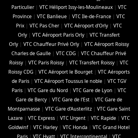
Particulier
|
VTC Héliport Issy-les-Moulineaux
|
VTC
Province
|
VTC Banlieue
|
VTC Ile-de-France
|
VTC
Prix
|
VTC Pas Cher
|
VTC Aéroport d'Orly
|
VTC
Orly
|
VTC Aéroport Paris Orly
|
VTC Transfert
Orly
|
VTC Chauffeur Privé Orly
|
VTC Aéroport Roissy
Charles de Gaulle
|
VTC CDG
|
VTC Chauffeur Privé
Roissy
|
VTC Paris Roissy
|
VTC Transfert Roissy
|
VTC
Roissy CDG
|
VTC Aéroport le Bourget
|
VTC Aéroports
de Paris
|
VTC Aéroport Toussus le noble
|
VTC TGV
Paris
|
VTC Gare du Nord
|
VTC Gare de Lyon
|
VTC
Gare de Bercy
|
VTC Gare de l'Est
|
VTC Gare de
Montparnasse
|
VTC Gare d'Austerlitz
|
VTC Gare Saint
Lazare
|
VTC Express
|
VTC Urgent
|
VTC Rapide
|
VTC
Goldwinf
|
VTC Harley
|
VTC Honda
|
VTC Grand Hotel
Paris
|
VTC Hyatt
|
VTC Intercontinental
|
VTC