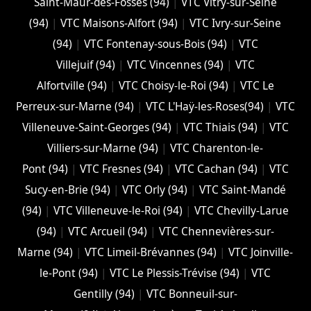
Saint-Maur-des-Fossés (94)
|
VTC Vitry-sur-Seine
(94)
|
VTC Maisons-Alfort (94)
|
VTC Ivry-sur-Seine
(94)
|
VTC Fontenay-sous-Bois (94)
|
VTC
Villejuif (94)
|
VTC Vincennes (94)
|
VTC
Alfortville (94)
|
VTC Choisy-le-Roi (94)
|
VTC Le
Perreux-sur-Marne (94)
|
VTC L'Haÿ-les-Roses(94)
|
VTC
Villeneuve-Saint-Georges (94)
|
VTC Thiais (94)
|
VTC
Villiers-sur-Marne (94)
|
VTC Charenton-le-
Pont (94)
|
VTC Fresnes (94)
|
VTC Cachan (94)
|
VTC
Sucy-en-Brie (94)
|
VTC Orly (94)
|
VTC Saint-Mandé
(94)
|
VTC Villeneuve-le-Roi (94)
|
VTC Chevilly-Larue
(94)
|
VTC Arcueil (94)
|
VTC Chennevières-sur-
Marne (94)
|
VTC Limeil-Brévannes (94)
|
VTC Joinville-
le-Pont (94)
|
VTC Le Plessis-Trévise (94)
|
VTC
Gentilly (94)
|
VTC Bonneuil-sur-