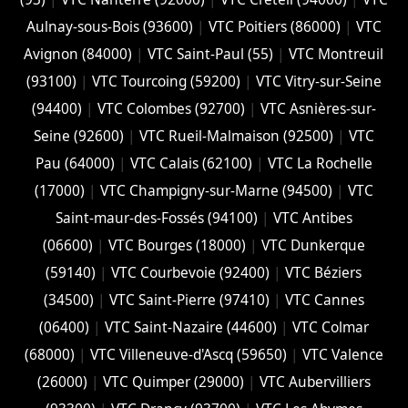
Aulnay-sous-Bois (93600)
|
VTC Poitiers (86000)
|
VTC
Avignon (84000)
|
VTC Saint-Paul (55)
|
VTC Montreuil
(93100)
|
VTC Tourcoing (59200)
|
VTC Vitry-sur-Seine
(94400)
|
VTC Colombes (92700)
|
VTC Asnières-sur-
Seine (92600)
|
VTC Rueil-Malmaison (92500)
|
VTC
Pau (64000)
|
VTC Calais (‎62100)
|
VTC La Rochelle
(17000)
|
VTC Champigny-sur-Marne (94500)
|
VTC
Saint-maur-des-Fossés (94100)
|
VTC Antibes
(06600)
|
VTC Bourges (18000)
|
VTC Dunkerque
(59140)
|
VTC Courbevoie (92400)
|
VTC Béziers
(34500)
|
VTC Saint-Pierre (97410)
|
VTC Cannes
(06400)
|
VTC Saint-Nazaire (44600)
|
VTC Colmar
(68000)
|
VTC Villeneuve-d'Ascq (59650)
|
VTC Valence
(26000)
|
VTC Quimper (29000)
|
VTC Aubervilliers