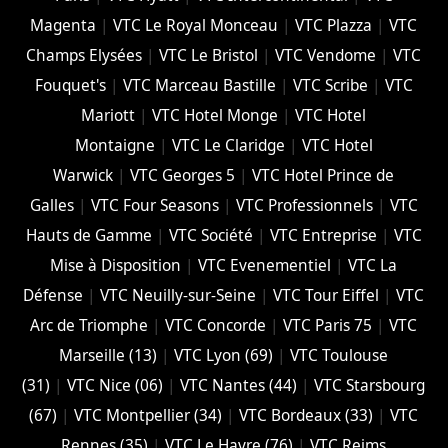
Magenta
|
VTC Le Royal Monceau
|
VTC Plazza
|
VTC
Champs Elysées
|
VTC Le Bristol
|
VTC Vendome
|
VTC
Fouquet's
|
VTC Marceau Bastille
|
VTC Scribe
|
VTC
Mariott
|
VTC Hotel Monge
|
VTC Hotel
Montaigne
|
VTC Le Claridge
|
VTC Hotel
Warwick
|
VTC Georges 5
|
VTC Hotel Prince de
Galles
|
VTC Four Seasons
|
VTC Professionnels
|
VTC
Hauts de Gamme
|
VTC Société
|
VTC Entreprise
|
VTC
Mise à Disposition
|
VTC Evenementiel
|
VTC La
Défense
|
VTC Neuilly-sur-Seine
|
VTC Tour Eiffel
|
VTC
Arc de Triomphe
|
VTC Concorde
|
VTC Paris 75
|
VTC
Marseille (13)
|
VTC Lyon (69)
|
VTC Toulouse
(31)
|
VTC Nice (06)
|
VTC Nantes (44)
|
VTC Starsbourg
(67)
|
VTC Montpellier (34)
|
VTC Bordeaux (33)
|
VTC
Rennes (35)
|
VTC Le Havre (76)
|
VTC Reims