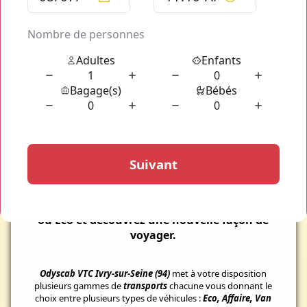
LES
AVANTAGES
VTC Ivry-sur-Seine (94)
Odyscab, Transport de Personnes, facilite votre
voyage et vous accompagne tout au long de vos
traversés.
Votre
transport
pour
Ivry-sur-Seine (94)
et ses environs est
garantie de jour comme de nuit et en continu. Réservez
aisément votre transport en seulement quelques clics via
notre plateforme simplifiée pour vous permettre une
réservation complète en un instant.
Découvrez notre gamme de transport Luxe
ou Eco et découvrez une nouvelle façon de
voyager.
Odyscab VTC Ivry-sur-Seine (94)
met à votre disposition
plusieurs gammes de
transports
chacune vous donnant le
choix entre plusieurs types de véhicules :
Eco, Affaire, Van