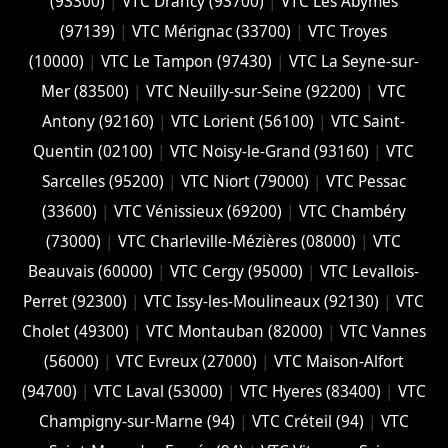
(93300)
|
VTC Drancy (93700)
|
VTC Les Abymes
(97139)
|
VTC Mérignac (33700)
|
VTC Troyes
(10000)
|
VTC Le Tampon (97430)
|
VTC La Seyne-sur-
Mer (83500)
|
VTC Neuilly-sur-Seine (92200)
|
VTC
Antony (92160)
|
VTC Lorient (56100)
|
VTC Saint-
Quentin (02100)
|
VTC Noisy-le-Grand (93160)
|
VTC
Sarcelles (95200)
|
VTC Niort (‎79000)
|
VTC Pessac
(33600)
|
VTC Vénissieux (69200)
|
VTC Chambéry
(‎73000)
|
VTC Charleville-Mézières (08000)
|
VTC
Beauvais (60000)
|
VTC Cergy (95000)
|
VTC Levallois-
Perret (92300)
|
VTC Issy-les-Moulineaux (92130)
|
VTC
Cholet (‎49300)
|
VTC Montauban (82000)
|
VTC Vannes
(56000)
|
VTC Evreux (27000)
|
VTC Maison-Alfort
(94700)
|
VTC Laval (53000)
|
VTC Hyeres (‎83400)
|
VTC
Champigny-sur-Marne (94)
|
VTC Créteil (94)
|
VTC