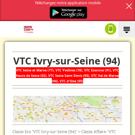
Téléchargez notre application mobile
VTC Ivry-sur-Seine (94)
VTC Seine et Marne (77),
VTC
Yvelines (78),
VTC
Essonne (91),
VTC
Hauts de Seine (92),
VTC
Seine Saint Denis (93),
VTC
Val de Marne
(94),
VTC
d'Oise (95)
Classe Eco "VTC Ivry-sur-Seine (94)" > Classe Affaire "VTC