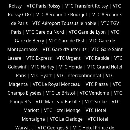
Roissy
|
VTC Paris Roissy
|
VTC Transfert Roissy
|
VTC
Roissy CDG
|
VTC Aéroport le Bourget
|
VTC Aéroports
de Paris
|
VTC Aéroport Toussus le noble
|
VTC TGV
Paris
|
VTC Gare du Nord
|
VTC Gare de Lyon
|
VTC
Gare de Bercy
|
VTC Gare de l'Est
|
VTC Gare de
Montparnasse
|
VTC Gare d'Austerlitz
|
VTC Gare Saint
Lazare
|
VTC Express
|
VTC Urgent
|
VTC Rapide
|
VTC
Goldwinf
|
VTC Harley
|
VTC Honda
|
VTC Grand Hotel
Paris
|
VTC Hyatt
|
VTC Intercontinental
|
VTC
Magenta
|
VTC Le Royal Monceau
|
VTC Plazza
|
VTC
Champs Elysées
|
VTC Le Bristol
|
VTC Vendome
|
VTC
Fouquet's
|
VTC Marceau Bastille
|
VTC Scribe
|
VTC
Mariott
|
VTC Hotel Monge
|
VTC Hotel
Montaigne
|
VTC Le Claridge
|
VTC Hotel
Warwick
|
VTC Georges 5
|
VTC Hotel Prince de