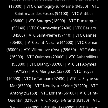
(17000)
|
VTC Champigny-sur-Marne (94500)
|
VTC
Saint-maur-des-Fossés (94100)
|
VTC Antibes
(06600)
|
VTC Bourges (18000)
|
VTC Dunkerque
(59140)
|
VTC Courbevoie (92400)
|
VTC Béziers
(34500)
|
VTC Saint-Pierre (97410)
|
VTC Cannes
(06400)
|
VTC Saint-Nazaire (44600)
|
VTC Colmar
(68000)
|
VTC Villeneuve-d'Ascq (59650)
|
VTC Valence
(26000)
|
VTC Quimper (29000)
|
VTC Aubervilliers
(93300)
|
VTC Drancy (93700)
|
VTC Les Abymes
(97139)
|
VTC Mérignac (33700)
|
VTC Troyes
(10000)
|
VTC Le Tampon (97430)
|
VTC La Seyne-sur-
Mer (83500)
|
VTC Neuilly-sur-Seine (92200)
|
VTC
Antony (92160)
|
VTC Lorient (56100)
|
VTC Saint-
Quentin (02100)
|
VTC Noisy-le-Grand (93160)
|
VTC
Sarcelles (95200)
|
VTC Niort (‎79000)
|
VTC Pessac