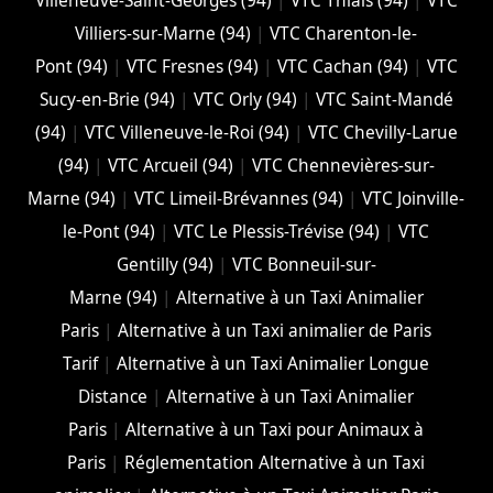
Villeneuve-Saint-Georges (94)
|
VTC Thiais (94)
|
VTC
Villiers-sur-Marne (94)
|
VTC Charenton-le-
Pont (94)
|
VTC Fresnes (94)
|
VTC Cachan (94)
|
VTC
Sucy-en-Brie (94)
|
VTC Orly (94)
|
VTC Saint-Mandé
(94)
|
VTC Villeneuve-le-Roi (94)
|
VTC Chevilly-Larue
(94)
|
VTC Arcueil (94)
|
VTC Chennevières-sur-
Marne (94)
|
VTC Limeil-Brévannes (94)
|
VTC Joinville-
le-Pont (94)
|
VTC Le Plessis-Trévise (94)
|
VTC
Gentilly (94)
|
VTC Bonneuil-sur-
Marne (94)
|
Alternative à un Taxi Animalier
Paris
|
Alternative à un Taxi animalier de Paris
Tarif
|
Alternative à un Taxi Animalier Longue
Distance
|
Alternative à un Taxi Animalier
Paris
|
Alternative à un Taxi pour Animaux à
Paris
|
Réglementation Alternative à un Taxi