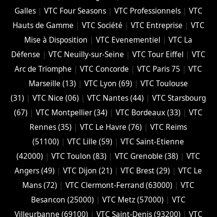
Galles
|
VTC Four Seasons
|
VTC Professionnels
|
VTC
Hauts de Gamme
|
VTC Société
|
VTC Entreprise
|
VTC
Mise à Disposition
|
VTC Evenementiel
|
VTC La
Défense
|
VTC Neuilly-sur-Seine
|
VTC Tour Eiffel
|
VTC
Arc de Triomphe
|
VTC Concorde
|
VTC Paris 75
|
VTC
Marseille (13)
|
VTC Lyon (69)
|
VTC Toulouse
(31)
|
VTC Nice (06)
|
VTC Nantes (44)
|
VTC Starsbourg
(67)
|
VTC Montpellier (34)
|
VTC Bordeaux (33)
|
VTC
Rennes (35)
|
VTC Le Havre (76)
|
VTC Reims
(51100)
|
VTC Lille (59)
|
VTC Saint-Etienne
(42000)
|
VTC Toulon (83)
|
VTC Grenoble (38)
|
VTC
Angers (49)
|
VTC Dijon (21)
|
VTC Brest (29)
|
VTC Le
Mans (72)
|
VTC Clermont-Ferrand (63000)
|
VTC
Besancon (‎25000)
|
VTC Metz (57000)
|
VTC
Villeurbanne (‎69100)
|
VTC Saint-Denis (93200)
|
VTC