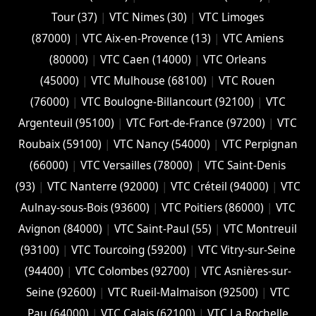
Tour (37)
|
VTC Nimes (30)
|
VTC Limoges
(‎87000)
|
VTC Aix-en-Provence (13)
|
VTC Amiens
(‎80000)
|
VTC Caen (14000)
|
VTC Orleans
(45000)
|
VTC Mulhouse (68100)
|
VTC Rouen
(76000)
|
VTC Boulogne-Billancourt (92100)
|
VTC
Argenteuil (95100)
|
VTC Fort-de-France (97200)
|
VTC
Roubaix (‎59100)
|
VTC Nancy (‎54000)
|
VTC Perpignan
(66000)
|
VTC Versailles (‎78000)
|
VTC Saint-Denis
(93)
|
VTC Nanterre (92000)
|
VTC Créteil (94000)
|
VTC
Aulnay-sous-Bois (93600)
|
VTC Poitiers (86000)
|
VTC
Avignon (84000)
|
VTC Saint-Paul (55)
|
VTC Montreuil
(93100)
|
VTC Tourcoing (59200)
|
VTC Vitry-sur-Seine
(94400)
|
VTC Colombes (92700)
|
VTC Asnières-sur-
Seine (92600)
|
VTC Rueil-Malmaison (92500)
|
VTC
Pau (64000)
|
VTC Calais (‎62100)
|
VTC La Rochelle