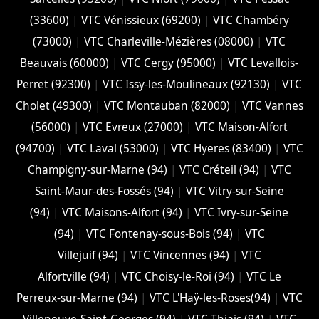
(33600)
|
VTC Vénissieux (69200)
|
VTC Chambéry
(‎73000)
|
VTC Charleville-Mézières (08000)
|
VTC
Beauvais (60000)
|
VTC Cergy (95000)
|
VTC Levallois-
Perret (92300)
|
VTC Issy-les-Moulineaux (92130)
|
VTC
Cholet (‎49300)
|
VTC Montauban (82000)
|
VTC Vannes
(56000)
|
VTC Evreux (27000)
|
VTC Maison-Alfort
(94700)
|
VTC Laval (53000)
|
VTC Hyeres (‎83400)
|
VTC
Champigny-sur-Marne (94)
|
VTC Créteil (94)
|
VTC
Saint-Maur-des-Fossés (94)
|
VTC Vitry-sur-Seine
(94)
|
VTC Maisons-Alfort (94)
|
VTC Ivry-sur-Seine
(94)
|
VTC Fontenay-sous-Bois (94)
|
VTC
Villejuif (94)
|
VTC Vincennes (94)
|
VTC
Alfortville (94)
|
VTC Choisy-le-Roi (94)
|
VTC Le
Perreux-sur-Marne (94)
|
VTC L'Haÿ-les-Roses(94)
|
VTC