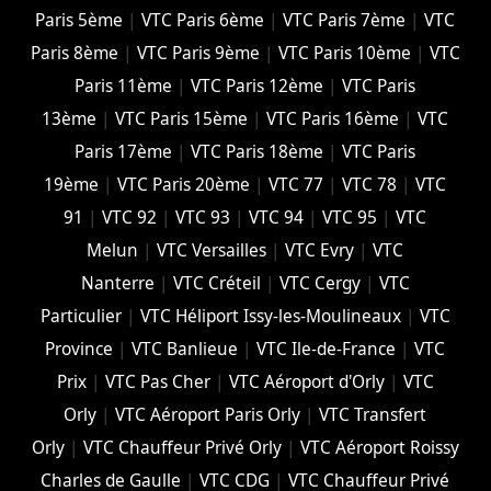
Paris 5ème
|
VTC Paris 6ème
|
VTC Paris 7ème
|
VTC
Paris 8ème
|
VTC Paris 9ème
|
VTC Paris 10ème
|
VTC
Paris 11ème
|
VTC Paris 12ème
|
VTC Paris
13ème
|
VTC Paris 15ème
|
VTC Paris 16ème
|
VTC
Paris 17ème
|
VTC Paris 18ème
|
VTC Paris
19ème
|
VTC Paris 20ème
|
VTC 77
|
VTC 78
|
VTC
91
|
VTC 92
|
VTC 93
|
VTC 94
|
VTC 95
|
VTC
Melun
|
VTC Versailles
|
VTC Evry
|
VTC
Nanterre
|
VTC Créteil
|
VTC Cergy
|
VTC
Particulier
|
VTC Héliport Issy-les-Moulineaux
|
VTC
Province
|
VTC Banlieue
|
VTC Ile-de-France
|
VTC
Prix
|
VTC Pas Cher
|
VTC Aéroport d'Orly
|
VTC
Orly
|
VTC Aéroport Paris Orly
|
VTC Transfert
Orly
|
VTC Chauffeur Privé Orly
|
VTC Aéroport Roissy
Charles de Gaulle
|
VTC CDG
|
VTC Chauffeur Privé