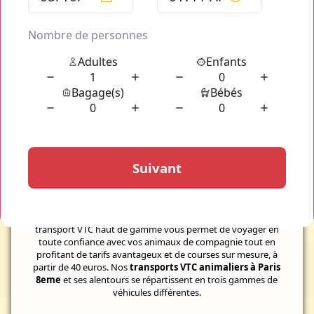
Votre transport d'animaux dans Paris
VTC
Animalier Paris 8eme
Faites appel au meilleur service de
transport VTC animalier
de la capitale pour tous vos déplacements avec votre animal
dans le
8ème arrondissement de Paris
. Notre service de
transport VTC haut de gamme vous permet de voyager en
toute confiance avec vos animaux de compagnie tout en
profitant de tarifs avantageux et de courses sur mesure, à
partir de 40 euros. Nos
transports VTC animaliers à Paris
8eme
et ses alentours se répartissent en trois gammes de
véhicules différentes.