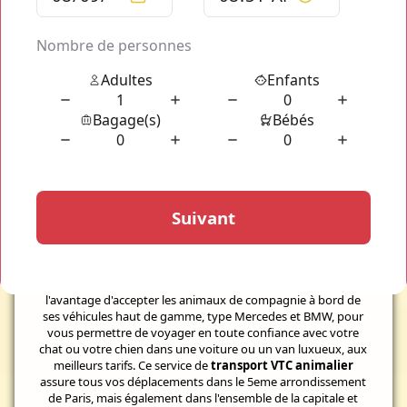
Votre transport d'animaux dans Paris
VTC
Animalier Paris 5eme
Profitez de trajets haut de gamme, simples et pratiques dans
le
5eme arrondissement de Paris
grâce à notre service de
transport VTC animalier de luxe
. Notre société a
l'avantage d'accepter les animaux de compagnie à bord de
ses véhicules haut de gamme, type Mercedes et BMW, pour
vous permettre de voyager en toute confiance avec votre
chat ou votre chien dans une voiture ou un van luxueux, aux
meilleurs tarifs. Ce service de
transport VTC animalier
assure tous vos déplacements dans le 5eme arrondissement
de Paris, mais également dans l'ensemble de la capitale et