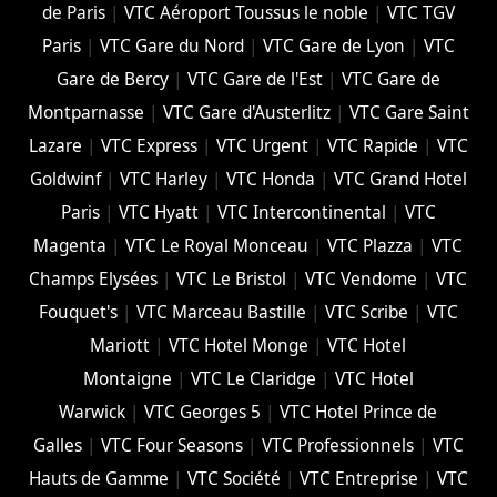
de Paris
|
VTC Aéroport Toussus le noble
|
VTC TGV
Paris
|
VTC Gare du Nord
|
VTC Gare de Lyon
|
VTC
Gare de Bercy
|
VTC Gare de l'Est
|
VTC Gare de
Montparnasse
|
VTC Gare d'Austerlitz
|
VTC Gare Saint
Lazare
|
VTC Express
|
VTC Urgent
|
VTC Rapide
|
VTC
Goldwinf
|
VTC Harley
|
VTC Honda
|
VTC Grand Hotel
Paris
|
VTC Hyatt
|
VTC Intercontinental
|
VTC
Magenta
|
VTC Le Royal Monceau
|
VTC Plazza
|
VTC
Champs Elysées
|
VTC Le Bristol
|
VTC Vendome
|
VTC
Fouquet's
|
VTC Marceau Bastille
|
VTC Scribe
|
VTC
Mariott
|
VTC Hotel Monge
|
VTC Hotel
Montaigne
|
VTC Le Claridge
|
VTC Hotel
Warwick
|
VTC Georges 5
|
VTC Hotel Prince de
Galles
|
VTC Four Seasons
|
VTC Professionnels
|
VTC
Hauts de Gamme
|
VTC Société
|
VTC Entreprise
|
VTC