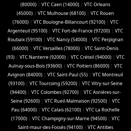
(‎80000)
|
VTC Caen (14000)
|
VTC Orleans
(45000)
|
VTC Mulhouse (68100)
|
VTC Rouen
(76000)
|
VTC Boulogne-Billancourt (92100)
|
VTC
Argenteuil (95100)
|
VTC Fort-de-France (97200)
|
VTC
Roubaix (‎59100)
|
VTC Nancy (‎54000)
|
VTC Perpignan
(66000)
|
VTC Versailles (‎78000)
|
VTC Saint-Denis
(93)
|
VTC Nanterre (92000)
|
VTC Créteil (94000)
|
VTC
Aulnay-sous-Bois (93600)
|
VTC Poitiers (86000)
|
VTC
Avignon (84000)
|
VTC Saint-Paul (55)
|
VTC Montreuil
(93100)
|
VTC Tourcoing (59200)
|
VTC Vitry-sur-Seine
(94400)
|
VTC Colombes (92700)
|
VTC Asnières-sur-
Seine (92600)
|
VTC Rueil-Malmaison (92500)
|
VTC
Pau (64000)
|
VTC Calais (‎62100)
|
VTC La Rochelle
(17000)
|
VTC Champigny-sur-Marne (94500)
|
VTC
Saint-maur-des-Fossés (94100)
|
VTC Antibes