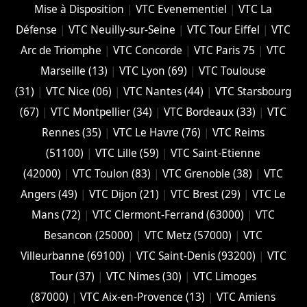
Mise à Disposition
|
VTC Evenementiel
|
VTC La
Défense
|
VTC Neuilly-sur-Seine
|
VTC Tour Eiffel
|
VTC
Arc de Triomphe
|
VTC Concorde
|
VTC Paris 75
|
VTC
Marseille (13)
|
VTC Lyon (69)
|
VTC Toulouse
(31)
|
VTC Nice (06)
|
VTC Nantes (44)
|
VTC Starsbourg
(67)
|
VTC Montpellier (34)
|
VTC Bordeaux (33)
|
VTC
Rennes (35)
|
VTC Le Havre (76)
|
VTC Reims
(51100)
|
VTC Lille (59)
|
VTC Saint-Etienne
(42000)
|
VTC Toulon (83)
|
VTC Grenoble (38)
|
VTC
Angers (49)
|
VTC Dijon (21)
|
VTC Brest (29)
|
VTC Le
Mans (72)
|
VTC Clermont-Ferrand (63000)
|
VTC
Besancon (‎25000)
|
VTC Metz (57000)
|
VTC
Villeurbanne (‎69100)
|
VTC Saint-Denis (93200)
|
VTC
Tour (37)
|
VTC Nimes (30)
|
VTC Limoges
(‎87000)
|
VTC Aix-en-Provence (13)
|
VTC Amiens