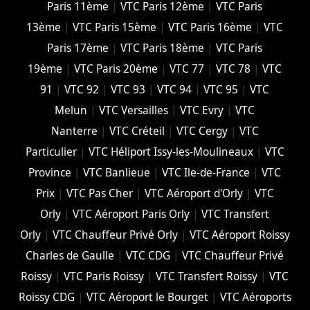
Paris 11ème
|
VTC Paris 12ème
|
VTC Paris
13ème
|
VTC Paris 15ème
|
VTC Paris 16ème
|
VTC
Paris 17ème
|
VTC Paris 18ème
|
VTC Paris
19ème
|
VTC Paris 20ème
|
VTC 77
|
VTC 78
|
VTC
91
|
VTC 92
|
VTC 93
|
VTC 94
|
VTC 95
|
VTC
Melun
|
VTC Versailles
|
VTC Evry
|
VTC
Nanterre
|
VTC Créteil
|
VTC Cergy
|
VTC
Particulier
|
VTC Héliport Issy-les-Moulineaux
|
VTC
Province
|
VTC Banlieue
|
VTC Ile-de-France
|
VTC
Prix
|
VTC Pas Cher
|
VTC Aéroport d'Orly
|
VTC
Orly
|
VTC Aéroport Paris Orly
|
VTC Transfert
Orly
|
VTC Chauffeur Privé Orly
|
VTC Aéroport Roissy
Charles de Gaulle
|
VTC CDG
|
VTC Chauffeur Privé
Roissy
|
VTC Paris Roissy
|
VTC Transfert Roissy
|
VTC
Roissy CDG
|
VTC Aéroport le Bourget
|
VTC Aéroports