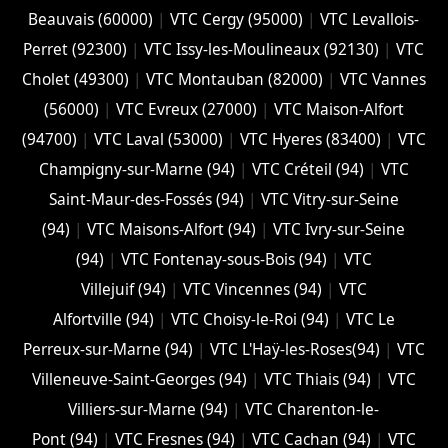
Beauvais (60000)
|
VTC Cergy (95000)
|
VTC Levallois-
Perret (92300)
|
VTC Issy-les-Moulineaux (92130)
|
VTC
Cholet (‎49300)
|
VTC Montauban (82000)
|
VTC Vannes
(56000)
|
VTC Evreux (27000)
|
VTC Maison-Alfort
(94700)
|
VTC Laval (53000)
|
VTC Hyeres (‎83400)
|
VTC
Champigny-sur-Marne (94)
|
VTC Créteil (94)
|
VTC
Saint-Maur-des-Fossés (94)
|
VTC Vitry-sur-Seine
(94)
|
VTC Maisons-Alfort (94)
|
VTC Ivry-sur-Seine
(94)
|
VTC Fontenay-sous-Bois (94)
|
VTC
Villejuif (94)
|
VTC Vincennes (94)
|
VTC
Alfortville (94)
|
VTC Choisy-le-Roi (94)
|
VTC Le
Perreux-sur-Marne (94)
|
VTC L'Haÿ-les-Roses(94)
|
VTC
Villeneuve-Saint-Georges (94)
|
VTC Thiais (94)
|
VTC
Villiers-sur-Marne (94)
|
VTC Charenton-le-
Pont (94)
|
VTC Fresnes (94)
|
VTC Cachan (94)
|
VTC