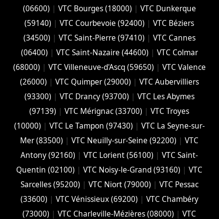
(06600)
|
VTC Bourges (18000)
|
VTC Dunkerque
(59140)
|
VTC Courbevoie (92400)
|
VTC Béziers
(34500)
|
VTC Saint-Pierre (97410)
|
VTC Cannes
(06400)
|
VTC Saint-Nazaire (44600)
|
VTC Colmar
(68000)
|
VTC Villeneuve-d'Ascq (59650)
|
VTC Valence
(26000)
|
VTC Quimper (29000)
|
VTC Aubervilliers
(93300)
|
VTC Drancy (93700)
|
VTC Les Abymes
(97139)
|
VTC Mérignac (33700)
|
VTC Troyes
(10000)
|
VTC Le Tampon (97430)
|
VTC La Seyne-sur-
Mer (83500)
|
VTC Neuilly-sur-Seine (92200)
|
VTC
Antony (92160)
|
VTC Lorient (56100)
|
VTC Saint-
Quentin (02100)
|
VTC Noisy-le-Grand (93160)
|
VTC
Sarcelles (95200)
|
VTC Niort (‎79000)
|
VTC Pessac
(33600)
|
VTC Vénissieux (69200)
|
VTC Chambéry
(‎73000)
|
VTC Charleville-Mézières (08000)
|
VTC