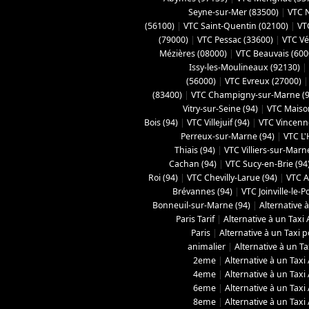
Seyne-sur-Mer (83500)
|
VTC N
(56100)
|
VTC Saint-Quentin (02100)
|
VT
(‎79000)
|
VTC Pessac (33600)
|
VTC Vé
Mézières (08000)
|
VTC Beauvais (600
Issy-les-Moulineaux (92130)
|
(56000)
|
VTC Evreux (27000)
(‎83400)
|
VTC Champigny-sur-Marne (9
Vitry-sur-Seine (94)
|
VTC Maison
Bois (94)
|
VTC Villejuif (94)
|
VTC Vincenn
Perreux-sur-Marne (94)
|
VTC L'
Thiais (94)
|
VTC Villiers-sur-Marn
Cachan (94)
|
VTC Sucy-en-Brie (94
Roi (94)
|
VTC Chevilly-Larue (94)
|
VTC A
Brévannes (94)
|
VTC Joinville-le-P
Bonneuil-sur-Marne (94)
|
Alternative 
Paris Tarif
|
Alternative à un Taxi
Paris
|
Alternative à un Taxi 
animalier
|
Alternative à un Ta
2eme
|
Alternative à un Taxi
4eme
|
Alternative à un Taxi
6eme
|
Alternative à un Taxi
8eme
|
Alternative à un Taxi