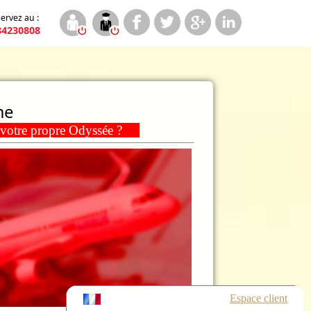
ervez au :
84230808
me
z votre propre Odyssée ?