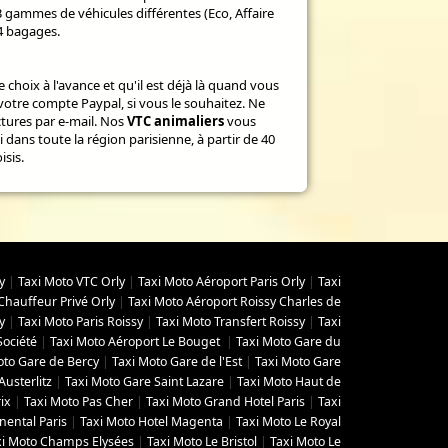
3 gammes de véhicules différentes (Eco, Affaire
4 bagages.
 choix à l'avance et qu'il est déjà là quand vous
votre compte Paypal, si vous le souhaitez. Ne
ctures par e-mail. Nos
VTC animaliers
vous
i dans toute la région parisienne, à partir de 40
isis.
y
|
Taxi Moto VTC Orly
|
Taxi Moto Aéroport Paris Orly
|
Taxi
Chauffeur Privé Orly
|
Taxi Moto Aéroport Roissy Charles de
y
|
Taxi Moto Paris Roissy
|
Taxi Moto Transfert Roissy
|
Taxi
Société
|
Taxi Moto Aéroport Le Bouget
|
Taxi Moto Gare du
oto Gare de Bercy
|
Taxi Moto Gare de l'Est
|
Taxi Moto Gare
Austerlitz
|
Taxi Moto Gare Saint Lazare
|
Taxi Moto Haut de
ix
|
Taxi Moto Pas Cher
|
Taxi Moto Grand Hotel Paris
|
Taxi
nental Paris
|
Taxi Moto Hotel Magenta
|
Taxi Moto Le Royal
xi Moto Champs Elysées
|
Taxi Moto Le Bristol
|
Taxi Moto Le