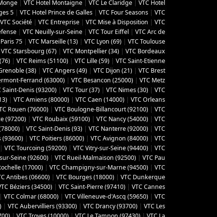
 Monge
|
VTC Hotel Montaigne
|
VTC Le Claridge
|
VTC Hotel
ges 5
|
VTC Hotel Prince de Galles
|
VTC Four Seasons
|
VTC
VTC Société
|
VTC Entreprise
|
VTC Mise à Disposition
|
VTC
éfense
|
VTC Neuilly-sur-Seine
|
VTC Tour Eiffel
|
VTC Arc de
Paris 75
|
VTC Marseille (13)
|
VTC Lyon (69)
|
VTC Toulouse
|
VTC Starsbourg (67)
|
VTC Montpellier (34)
|
VTC Bordeaux
(76)
|
VTC Reims (51100)
|
VTC Lille (59)
|
VTC Saint-Etienne
Grenoble (38)
|
VTC Angers (49)
|
VTC Dijon (21)
|
VTC Brest
ermont-Ferrand (63000)
|
VTC Besancon (‎25000)
|
VTC Metz
 Saint-Denis (93200)
|
VTC Tour (37)
|
VTC Nimes (30)
|
VTC
13)
|
VTC Amiens (‎80000)
|
VTC Caen (14000)
|
VTC Orleans
TC Rouen (76000)
|
VTC Boulogne-Billancourt (92100)
|
VTC
ce (97200)
|
VTC Roubaix (‎59100)
|
VTC Nancy (‎54000)
|
VTC
(‎78000)
|
VTC Saint-Denis (93)
|
VTC Nanterre (92000)
|
VTC
 (93600)
|
VTC Poitiers (86000)
|
VTC Avignon (84000)
|
VTC
|
VTC Tourcoing (59200)
|
VTC Vitry-sur-Seine (94400)
|
VTC
sur-Seine (92600)
|
VTC Rueil-Malmaison (92500)
|
VTC Pau
Rochelle (17000)
|
VTC Champigny-sur-Marne (94500)
|
VTC
TC Antibes (06600)
|
VTC Bourges (18000)
|
VTC Dunkerque
VTC Béziers (34500)
|
VTC Saint-Pierre (97410)
|
VTC Cannes
|
VTC Colmar (68000)
|
VTC Villeneuve-d'Ascq (59650)
|
VTC
)
|
VTC Aubervilliers (93300)
|
VTC Drancy (93700)
|
VTC Les
700)
|
VTC Troyes (10000)
|
VTC Le Tampon (97430)
|
VTC La