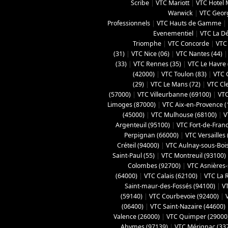
Scribe
|
VTC Mariott
|
VTC Hotel
Warwick
|
VTC Geor
Professionnels
|
VTC Hauts de Gamme
|
Evenementiel
|
VTC La D
Triomphe
|
VTC Concorde
|
VTC 
(31)
|
VTC Nice (06)
|
VTC Nantes (44)
(33)
|
VTC Rennes (35)
|
VTC Le Havre 
(42000)
|
VTC Toulon (83)
|
VTC 
(29)
|
VTC Le Mans (72)
|
VTC Cl
(57000)
|
VTC Villeurbanne (‎69100)
|
VTC
Limoges (‎87000)
|
VTC Aix-en-Provence (
(45000)
|
VTC Mulhouse (68100)
|
V
Argenteuil (95100)
|
VTC Fort-de-Fran
Perpignan (66000)
|
VTC Versailles 
Créteil (94000)
|
VTC Aulnay-sous-Bois
Saint-Paul (55)
|
VTC Montreuil (93100)
Colombes (92700)
|
VTC Asnières-
(64000)
|
VTC Calais (‎62100)
|
VTC La 
Saint-maur-des-Fossés (94100)
|
V
(59140)
|
VTC Courbevoie (92400)
|
(06400)
|
VTC Saint-Nazaire (44600)
Valence (26000)
|
VTC Quimper (29000
Abymes (97139)
|
VTC Mérignac (33