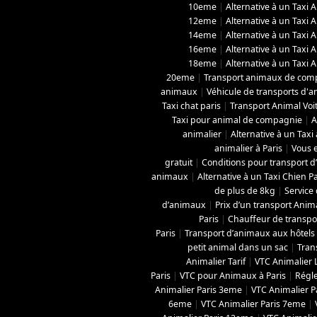
10eme
|
Alternative à un Taxi 
12eme
|
Alternative à un Taxi 
14eme
|
Alternative à un Taxi 
16eme
|
Alternative à un Taxi 
18eme
|
Alternative à un Taxi 
20eme
|
Transport animaux de com
animaux
|
Véhicule de transports d'
Taxi chat paris
|
Transport Animal Voi
Taxi pour animal de compagnie
|
A
animalier
|
Alternative à un Taxi
animalier à Paris
|
Vous e
gratuit
|
Conditions pour transport d
animaux
|
Alternative à un Taxi Chien Pa
de plus de 8kg
|
Service 
d’animaux
|
Prix d’un transport Anima
Paris
|
Chauffeur de transpo
Paris
|
Transport d’animaux aux hôtels 
petit animal dans un sac
|
Tran
Animalier Tarif
|
VTC Animalier 
Paris
|
VTC pour Animaux à Paris
|
Régl
Animalier Paris 3eme
|
VTC Animalier P
6eme
|
VTC Animalier Paris 7eme
|