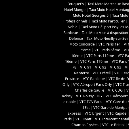
Fouquet's
|
Taxi Moto Marceaux Basti
Hotel Monge
|
Taxi Moto Hotel Montai
Moto Hotel Georges 5
|
Taxi Moto 
Professionnels
|
Taxi Moto Particulier
|
Noble
|
Taxi Moto Héliport Issy-les-
Banlieue
|
Taxi Moto Mise à disposition
Défense
|
Taxi Moto Neuilly-sur-Sei
Moto Concorde
|
VTC Paris 1er
|
VT
5ème
|
VTC Paris 6ème
|
VT
10ème
|
VTC Paris 11ème
|
VTC Pa
16ème
|
VTC Paris 17ème
|
VTC Paris
78
|
VTC 91
|
VTC 92
|
VTC 93
|
VT
Nanterre
|
VTC Créteil
|
VTC Cer
Province
|
VTC Banlieue
|
VTC Ile-de-
Orly
|
VTC Aéroport Paris Orly
|
VTC Tran
Charles de Gaulle
|
VTC CDG
|
V
Roissy
|
VTC Roissy CDG
|
VTC Aéroport 
le noble
|
VTC TGV Paris
|
VTC Gare du 
l'Est
|
VTC Gare de Montpa
Express
|
VTC Urgent
|
VTC Rapide
Paris
|
VTC Hyatt
|
VTC Intercontinental
Champs Elysées
|
VTC Le Bristol
|