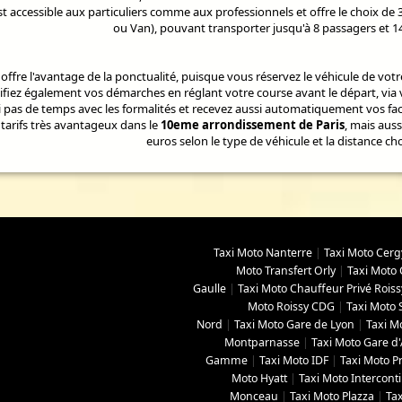
 accessible aux particuliers comme aux professionnels et offre le choix de 
ou Van), pouvant transporter jusqu'à 8 passagers et 1
offre l'avantage de la ponctualité, puisque vous réservez le véhicule de votre
lifiez également vos démarches en réglant votre course avant le départ, via 
i pas de temps avec les formalités et recevez aussi automatiquement vos fa
tarifs très avantageux dans le
10eme arrondissement de Paris
, mais auss
euros selon le type de véhicule et la distance cho
Taxi Moto Nanterre
|
Taxi Moto Cerg
Moto Transfert Orly
|
Taxi Moto 
Gaulle
|
Taxi Moto Chauffeur Privé Roiss
Moto Roissy CDG
|
Taxi Moto 
Nord
|
Taxi Moto Gare de Lyon
|
Taxi M
Montparnasse
|
Taxi Moto Gare d'
Gamme
|
Taxi Moto IDF
|
Taxi Moto Pr
Moto Hyatt
|
Taxi Moto Interconti
Monceau
|
Taxi Moto Plazza
|
Ta