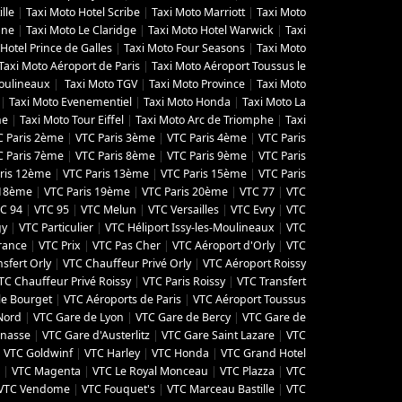
lle
|
Taxi Moto Hotel Scribe
|
Taxi Moto Marriott
|
Taxi Moto
gne
|
Taxi Moto Le Claridge
|
Taxi Moto Hotel Warwick
|
Taxi
Hotel Prince de Galles
|
Taxi Moto Four Seasons
|
Taxi Moto
Taxi Moto Aéroport de Paris
|
Taxi Moto Aéroport Toussus le
Moulineaux
|
Taxi Moto TGV
|
Taxi Moto Province
|
Taxi Moto
|
Taxi Moto Evenementiel
|
Taxi Moto Honda
|
Taxi Moto La
ne
|
Taxi Moto Tour Eiffel
|
Taxi Moto Arc de Triomphe
|
Taxi
C Paris 2ème
|
VTC Paris 3ème
|
VTC Paris 4ème
|
VTC Paris
C Paris 7ème
|
VTC Paris 8ème
|
VTC Paris 9ème
|
VTC Paris
ris 12ème
|
VTC Paris 13ème
|
VTC Paris 15ème
|
VTC Paris
 18ème
|
VTC Paris 19ème
|
VTC Paris 20ème
|
VTC 77
|
VTC
C 94
|
VTC 95
|
VTC Melun
|
VTC Versailles
|
VTC Evry
|
VTC
gy
|
VTC Particulier
|
VTC Héliport Issy-les-Moulineaux
|
VTC
France
|
VTC Prix
|
VTC Pas Cher
|
VTC Aéroport d'Orly
|
VTC
sfert Orly
|
VTC Chauffeur Privé Orly
|
VTC Aéroport Roissy
TC Chauffeur Privé Roissy
|
VTC Paris Roissy
|
VTC Transfert
le Bourget
|
VTC Aéroports de Paris
|
VTC Aéroport Toussus
Nord
|
VTC Gare de Lyon
|
VTC Gare de Bercy
|
VTC Gare de
rnasse
|
VTC Gare d'Austerlitz
|
VTC Gare Saint Lazare
|
VTC
|
VTC Goldwinf
|
VTC Harley
|
VTC Honda
|
VTC Grand Hotel
|
VTC Magenta
|
VTC Le Royal Monceau
|
VTC Plazza
|
VTC
VTC Vendome
|
VTC Fouquet's
|
VTC Marceau Bastille
|
VTC