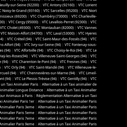
euilly-sur-Seine (92200)
|
VTC Antony (92160)
|
VTC Lorient
C Noisy-le-Grand (93160)
|
VTC Sarcelles (95200)
|
VTC Niort
nissieux (69200)
|
VTC Chambéry (‎73000)
|
VTC Charleville-
00)
|
VTC Cergy (95000)
|
VTC Levallois-Perret (92300)
|
VTC
VTC Cholet (‎49300)
|
VTC Montauban (82000)
|
VTC Vannes
|
VTC Maison-Alfort (94700)
|
VTC Laval (53000)
|
VTC Hyeres
4)
|
VTC Créteil (94)
|
VTC Saint-Maur-des-Fossés (94)
|
VTC
s-Alfort (94)
|
VTC Ivry-sur-Seine (94)
|
VTC Fontenay-sous-
es (94)
|
VTC Alfortville (94)
|
VTC Choisy-le-Roi (94)
|
VTC Le
Haÿ-les-Roses(94)
|
VTC Villeneuve-Saint-Georges (94)
|
VTC
e (94)
|
VTC Charenton-le-Pont (94)
|
VTC Fresnes (94)
|
VTC
)
|
VTC Orly (94)
|
VTC Saint-Mandé (94)
|
VTC Villeneuve-le-
rcueil (94)
|
VTC Chennevières-sur-Marne (94)
|
VTC Limeil-
ont (94)
|
VTC Le Plessis-Trévise (94)
|
VTC Gentilly (94)
|
VTC
à un Taxi Animalier Paris
|
Alternative à un Taxi animalier de
 Animalier Longue Distance
|
Alternative à un Taxi Animalier
pour Animaux à Paris
|
Réglementation Alternative à un Taxi
xi Animalier Paris 1er
|
Alternative à un Taxi Animalier Paris
 Animalier Paris 3eme
|
Alternative à un Taxi Animalier Paris
 Animalier Paris 5eme
|
Alternative à un Taxi Animalier Paris
 Animalier Paris 7eme
|
Alternative à un Taxi Animalier Paris
 Animalier Paris 9eme
|
Alternative à un Taxi Animalier Paris