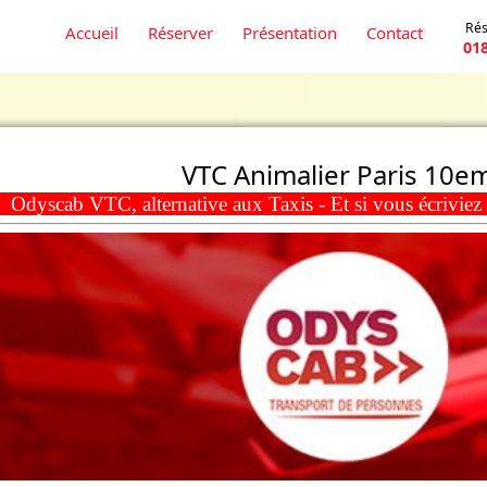
Rés
Accueil
Réserver
Présentation
Contact
01
VTC Animalier Paris 10e
dyscab VTC, alternative aux Taxis - Et si vous écrivie