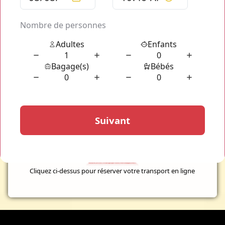
Paris d'un oeil totalement différent. Les
avion VTC Aéroport
Roissy Charles de Gaulle
au départ d'Orly sont pour la
plupart en direction de Pays d'Europe ou vers le Moyen-
Orient. Vous pouvez communiquer votre numéro de vol à
votre chauffeur afin qu'il connaisse l'heure exact de votre
transport. Il viendra vous chercher immédiatement à l'heure
exact de votre arrivée à l'aéroport de Roissy. Votre
chauffeur VTC Aéroport Roissy Charles de Gaulle
bénéficie d'une formation en continu qui vous assure
d'arriver à l'heure à votre avion. Votre numéro de vol
communiqué lors de votre réservation de
VTC Aéroport
Roissy Charles de Gaulle
vous permet de communiquer les
informations nécessaires à votre chauffeur privé pour, à l'aide
de notre outil, connaitre votre horaire de départ ou d'arrivée
exact.
Cliquez ci-dessus pour réserver votre transport en ligne