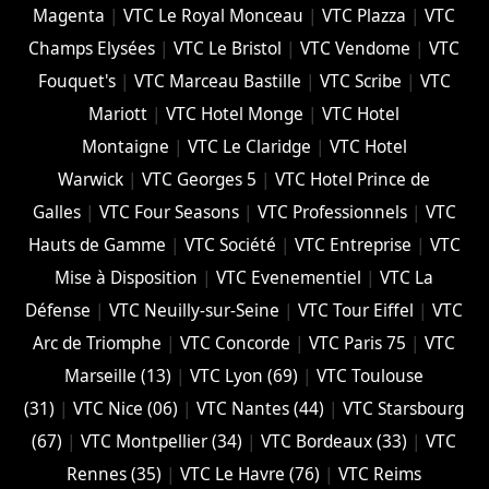
Magenta
|
VTC Le Royal Monceau
|
VTC Plazza
|
VTC
Champs Elysées
|
VTC Le Bristol
|
VTC Vendome
|
VTC
Fouquet's
|
VTC Marceau Bastille
|
VTC Scribe
|
VTC
Mariott
|
VTC Hotel Monge
|
VTC Hotel
Montaigne
|
VTC Le Claridge
|
VTC Hotel
Warwick
|
VTC Georges 5
|
VTC Hotel Prince de
Galles
|
VTC Four Seasons
|
VTC Professionnels
|
VTC
Hauts de Gamme
|
VTC Société
|
VTC Entreprise
|
VTC
Mise à Disposition
|
VTC Evenementiel
|
VTC La
Défense
|
VTC Neuilly-sur-Seine
|
VTC Tour Eiffel
|
VTC
Arc de Triomphe
|
VTC Concorde
|
VTC Paris 75
|
VTC
Marseille (13)
|
VTC Lyon (69)
|
VTC Toulouse
(31)
|
VTC Nice (06)
|
VTC Nantes (44)
|
VTC Starsbourg
(67)
|
VTC Montpellier (34)
|
VTC Bordeaux (33)
|
VTC
Rennes (35)
|
VTC Le Havre (76)
|
VTC Reims