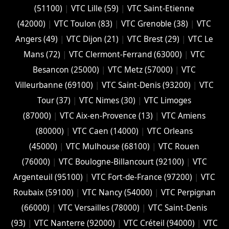
(51100)
|
VTC Lille (59)
|
VTC Saint-Etienne
(42000)
|
VTC Toulon (83)
|
VTC Grenoble (38)
|
VTC
Angers (49)
|
VTC Dijon (21)
|
VTC Brest (29)
|
VTC Le
Mans (72)
|
VTC Clermont-Ferrand (63000)
|
VTC
Besancon (‎25000)
|
VTC Metz (57000)
|
VTC
Villeurbanne (‎69100)
|
VTC Saint-Denis (93200)
|
VTC
Tour (37)
|
VTC Nimes (30)
|
VTC Limoges
(‎87000)
|
VTC Aix-en-Provence (13)
|
VTC Amiens
(‎80000)
|
VTC Caen (14000)
|
VTC Orleans
(45000)
|
VTC Mulhouse (68100)
|
VTC Rouen
(76000)
|
VTC Boulogne-Billancourt (92100)
|
VTC
Argenteuil (95100)
|
VTC Fort-de-France (97200)
|
VTC
Roubaix (‎59100)
|
VTC Nancy (‎54000)
|
VTC Perpignan
(66000)
|
VTC Versailles (‎78000)
|
VTC Saint-Denis
(93)
|
VTC Nanterre (92000)
|
VTC Créteil (94000)
|
VTC