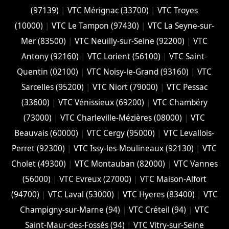
(97139)
|
VTC Mérignac (33700)
|
VTC Troyes
(10000)
|
VTC Le Tampon (97430)
|
VTC La Seyne-sur-
Mer (83500)
|
VTC Neuilly-sur-Seine (92200)
|
VTC
Antony (92160)
|
VTC Lorient (56100)
|
VTC Saint-
Quentin (02100)
|
VTC Noisy-le-Grand (93160)
|
VTC
Sarcelles (95200)
|
VTC Niort (‎79000)
|
VTC Pessac
(33600)
|
VTC Vénissieux (69200)
|
VTC Chambéry
(‎73000)
|
VTC Charleville-Mézières (08000)
|
VTC
Beauvais (60000)
|
VTC Cergy (95000)
|
VTC Levallois-
Perret (92300)
|
VTC Issy-les-Moulineaux (92130)
|
VTC
Cholet (‎49300)
|
VTC Montauban (82000)
|
VTC Vannes
(56000)
|
VTC Evreux (27000)
|
VTC Maison-Alfort
(94700)
|
VTC Laval (53000)
|
VTC Hyeres (‎83400)
|
VTC
Champigny-sur-Marne (94)
|
VTC Créteil (94)
|
VTC
Saint-Maur-des-Fossés (94)
|
VTC Vitry-sur-Seine