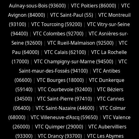
Aulnay-sous-Bois (93600)
|
VTC Poitiers (86000)
|
VTC
Avignon (84000)
|
VTC Saint-Paul (55)
|
VTC Montreuil
(93100)
|
VTC Tourcoing (59200)
|
VTC Vitry-sur-Seine
(94400)
|
VTC Colombes (92700)
|
VTC Asnières-sur-
Seine (92600)
|
VTC Rueil-Malmaison (92500)
|
VTC
Pau (64000)
|
VTC Calais (‎62100)
|
VTC La Rochelle
(17000)
|
VTC Champigny-sur-Marne (94500)
|
VTC
Saint-maur-des-Fossés (94100)
|
VTC Antibes
(06600)
|
VTC Bourges (18000)
|
VTC Dunkerque
(59140)
|
VTC Courbevoie (92400)
|
VTC Béziers
(34500)
|
VTC Saint-Pierre (97410)
|
VTC Cannes
(06400)
|
VTC Saint-Nazaire (44600)
|
VTC Colmar
(68000)
|
VTC Villeneuve-d'Ascq (59650)
|
VTC Valence
(26000)
|
VTC Quimper (29000)
|
VTC Aubervilliers
(93300)
|
VTC Drancy (93700)
|
VTC Les Abymes