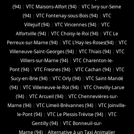
(94)
|
VTC Maisons-Alfort (94)
|
VTC Ivry-sur-Seine
(94)
|
VTC Fontenay-sous-Bois (94)
|
VTC
Villejuif (94)
|
VTC Vincennes (94)
|
VTC
Alfortville (94)
|
VTC Choisy-le-Roi (94)
|
VTC Le
Perreux-sur-Marne (94)
|
VTC L'Haÿ-les-Roses(94)
|
VTC
Villeneuve-Saint-Georges (94)
|
VTC Thiais (94)
|
VTC
Villiers-sur-Marne (94)
|
VTC Charenton-le-
Pont (94)
|
VTC Fresnes (94)
|
VTC Cachan (94)
|
VTC
Sucy-en-Brie (94)
|
VTC Orly (94)
|
VTC Saint-Mandé
(94)
|
VTC Villeneuve-le-Roi (94)
|
VTC Chevilly-Larue
(94)
|
VTC Arcueil (94)
|
VTC Chennevières-sur-
Marne (94)
|
VTC Limeil-Brévannes (94)
|
VTC Joinville-
le-Pont (94)
|
VTC Le Plessis-Trévise (94)
|
VTC
Gentilly (94)
|
VTC Bonneuil-sur-
Marne (94)
|
Alternative à un Taxi Animalier