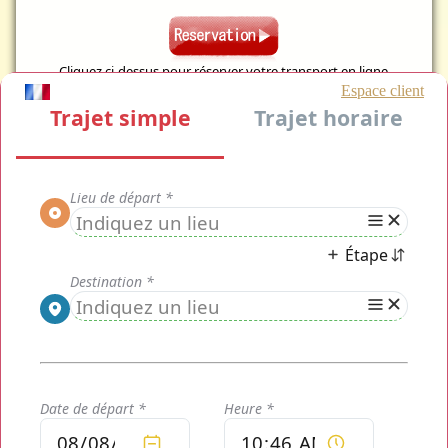
Cliquez ci-dessus pour réserver votre transport en ligne
VTC Aéroport Roissy Charles de Gaulle, un transport privé
pour toute la région parisienne
VTC Aéroport Roissy Charles de Gaulle
, enfin un transport
qui vous comprend. Notre équipe de
chauffeurs VTC
Aéroport Roissy Charles de Gaulle
vous attend à la sortie
de votre avion pour tous vos transferts, vous n'avez qu'à
embarquer à bord. L'attente de votre chauffeur privé. Nous
vous prenons en charge de votre prise de rendez vous au lieu
prévu et sans retard, nous vous assurons un transport de
très haute qualité et disponible en continu, afin de vous
assurer un transport de très haute qualité. Réserver votre
transport privé VTC Aéroport Roissy Charles de Gaulle vous
assure une qualité de transport dès aujourd'hui et sans
aucun engagement, c'est sans aucun doute le meilleur
transport qui vous permettra de voir les transport privé sur