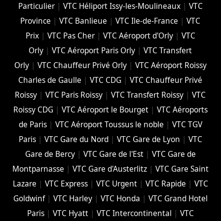
Particulier
|
VTC Héliport Issy-les-Moulineaux
|
VTC
Province
|
VTC Banlieue
|
VTC Ile-de-France
|
VTC
Prix
|
VTC Pas Cher
|
VTC Aéroport d'Orly
|
VTC
Orly
|
VTC Aéroport Paris Orly
|
VTC Transfert
Orly
|
VTC Chauffeur Privé Orly
|
VTC Aéroport Roissy
Charles de Gaulle
|
VTC CDG
|
VTC Chauffeur Privé
Roissy
|
VTC Paris Roissy
|
VTC Transfert Roissy
|
VTC
Roissy CDG
|
VTC Aéroport le Bourget
|
VTC Aéroports
de Paris
|
VTC Aéroport Toussus le noble
|
VTC TGV
Paris
|
VTC Gare du Nord
|
VTC Gare de Lyon
|
VTC
Gare de Bercy
|
VTC Gare de l'Est
|
VTC Gare de
Montparnasse
|
VTC Gare d'Austerlitz
|
VTC Gare Saint
Lazare
|
VTC Express
|
VTC Urgent
|
VTC Rapide
|
VTC
Goldwinf
|
VTC Harley
|
VTC Honda
|
VTC Grand Hotel
Paris
|
VTC Hyatt
|
VTC Intercontinental
|
VTC