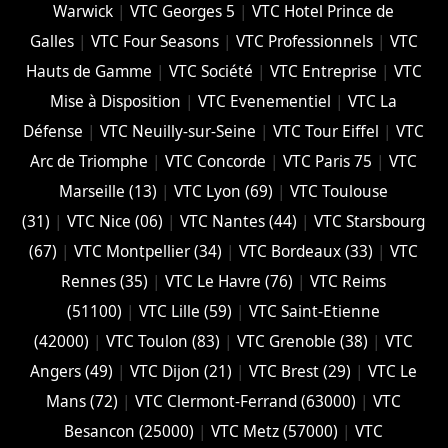
Warwick
|
VTC Georges 5
|
VTC Hotel Prince de
Galles
|
VTC Four Seasons
|
VTC Professionnels
|
VTC
Hauts de Gamme
|
VTC Société
|
VTC Entreprise
|
VTC
Mise à Disposition
|
VTC Evenementiel
|
VTC La
Défense
|
VTC Neuilly-sur-Seine
|
VTC Tour Eiffel
|
VTC
Arc de Triomphe
|
VTC Concorde
|
VTC Paris 75
|
VTC
Marseille (13)
|
VTC Lyon (69)
|
VTC Toulouse
(31)
|
VTC Nice (06)
|
VTC Nantes (44)
|
VTC Starsbourg
(67)
|
VTC Montpellier (34)
|
VTC Bordeaux (33)
|
VTC
Rennes (35)
|
VTC Le Havre (76)
|
VTC Reims
(51100)
|
VTC Lille (59)
|
VTC Saint-Etienne
(42000)
|
VTC Toulon (83)
|
VTC Grenoble (38)
|
VTC
Angers (49)
|
VTC Dijon (21)
|
VTC Brest (29)
|
VTC Le
Mans (72)
|
VTC Clermont-Ferrand (63000)
|
VTC
Besancon (‎25000)
|
VTC Metz (57000)
|
VTC