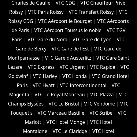
Charles de Gaulle
|
VTC CDG
|
VTC Chauffeur Privé
Roissy
|
VTC Paris Roissy
|
VTC Transfert Roissy
|
VTC
Roissy CDG
|
VTC Aéroport le Bourget
|
VTC Aéroports
de Paris
|
VTC Aéroport Toussus le noble
|
VTC TGV
Paris
|
VTC Gare du Nord
|
VTC Gare de Lyon
|
VTC
Gare de Bercy
|
VTC Gare de l'Est
|
VTC Gare de
Montparnasse
|
VTC Gare d'Austerlitz
|
VTC Gare Saint
Lazare
|
VTC Express
|
VTC Urgent
|
VTC Rapide
|
VTC
Goldwinf
|
VTC Harley
|
VTC Honda
|
VTC Grand Hotel
Paris
|
VTC Hyatt
|
VTC Intercontinental
|
VTC
Magenta
|
VTC Le Royal Monceau
|
VTC Plazza
|
VTC
Champs Elysées
|
VTC Le Bristol
|
VTC Vendome
|
VTC
Fouquet's
|
VTC Marceau Bastille
|
VTC Scribe
|
VTC
Mariott
|
VTC Hotel Monge
|
VTC Hotel
Montaigne
|
VTC Le Claridge
|
VTC Hotel