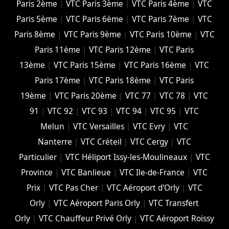
Paris 2ème
|
VTC Paris 3ème
|
VTC Paris 4ème
|
VTC
Paris 5ème
|
VTC Paris 6ème
|
VTC Paris 7ème
|
VTC
Paris 8ème
|
VTC Paris 9ème
|
VTC Paris 10ème
|
VTC
Paris 11ème
|
VTC Paris 12ème
|
VTC Paris
13ème
|
VTC Paris 15ème
|
VTC Paris 16ème
|
VTC
Paris 17ème
|
VTC Paris 18ème
|
VTC Paris
19ème
|
VTC Paris 20ème
|
VTC 77
|
VTC 78
|
VTC
91
|
VTC 92
|
VTC 93
|
VTC 94
|
VTC 95
|
VTC
Melun
|
VTC Versailles
|
VTC Evry
|
VTC
Nanterre
|
VTC Créteil
|
VTC Cergy
|
VTC
Particulier
|
VTC Héliport Issy-les-Moulineaux
|
VTC
Province
|
VTC Banlieue
|
VTC Ile-de-France
|
VTC
Prix
|
VTC Pas Cher
|
VTC Aéroport d'Orly
|
VTC
Orly
|
VTC Aéroport Paris Orly
|
VTC Transfert
Orly
|
VTC Chauffeur Privé Orly
|
VTC Aéroport Roissy