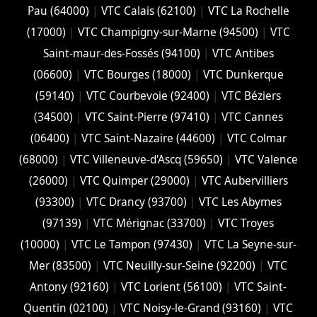
Pau (64000)
|
VTC Calais (‎62100)
|
VTC La Rochelle
(17000)
|
VTC Champigny-sur-Marne (94500)
|
VTC
Saint-maur-des-Fossés (94100)
|
VTC Antibes
(06600)
|
VTC Bourges (18000)
|
VTC Dunkerque
(59140)
|
VTC Courbevoie (92400)
|
VTC Béziers
(34500)
|
VTC Saint-Pierre (97410)
|
VTC Cannes
(06400)
|
VTC Saint-Nazaire (44600)
|
VTC Colmar
(68000)
|
VTC Villeneuve-d'Ascq (59650)
|
VTC Valence
(26000)
|
VTC Quimper (29000)
|
VTC Aubervilliers
(93300)
|
VTC Drancy (93700)
|
VTC Les Abymes
(97139)
|
VTC Mérignac (33700)
|
VTC Troyes
(10000)
|
VTC Le Tampon (97430)
|
VTC La Seyne-sur-
Mer (83500)
|
VTC Neuilly-sur-Seine (92200)
|
VTC
Antony (92160)
|
VTC Lorient (56100)
|
VTC Saint-
Quentin (02100)
|
VTC Noisy-le-Grand (93160)
|
VTC