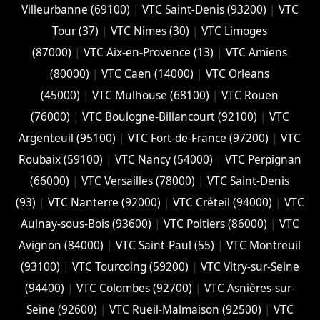
Villeurbanne (‎69100)
|
VTC Saint-Denis (93200)
|
VTC
Tour (37)
|
VTC Nimes (30)
|
VTC Limoges
(‎87000)
|
VTC Aix-en-Provence (13)
|
VTC Amiens
(‎80000)
|
VTC Caen (14000)
|
VTC Orleans
(45000)
|
VTC Mulhouse (68100)
|
VTC Rouen
(76000)
|
VTC Boulogne-Billancourt (92100)
|
VTC
Argenteuil (95100)
|
VTC Fort-de-France (97200)
|
VTC
Roubaix (‎59100)
|
VTC Nancy (‎54000)
|
VTC Perpignan
(66000)
|
VTC Versailles (‎78000)
|
VTC Saint-Denis
(93)
|
VTC Nanterre (92000)
|
VTC Créteil (94000)
|
VTC
Aulnay-sous-Bois (93600)
|
VTC Poitiers (86000)
|
VTC
Avignon (84000)
|
VTC Saint-Paul (55)
|
VTC Montreuil
(93100)
|
VTC Tourcoing (59200)
|
VTC Vitry-sur-Seine
(94400)
|
VTC Colombes (92700)
|
VTC Asnières-sur-
Seine (92600)
|
VTC Rueil-Malmaison (92500)
|
VTC