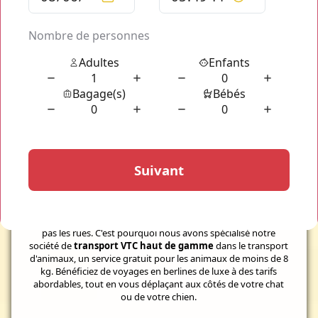
Votre transport d'animaux dans
Paris
Transport d’animaux gratuit
Il n'est pas toujours évident de se déplacer dans
Paris
avec
son
animal de compagnie
. Les transports en commun sont
stressants pour les animaux et les taxis animaliers ne courent
pas les rues. C'est pourquoi nous avons spécialisé notre
société de
transport VTC haut de gamme
dans le transport
d'animaux, un service gratuit pour les animaux de moins de 8
kg. Bénéficiez de voyages en berlines de luxe à des tarifs
abordables, tout en vous déplaçant aux côtés de votre chat
ou de votre chien.