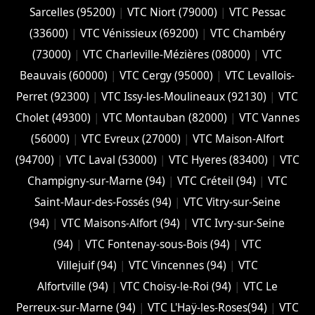
Sarcelles (95200)
|
VTC Niort (‎79000)
|
VTC Pessac
(33600)
|
VTC Vénissieux (69200)
|
VTC Chambéry
(‎73000)
|
VTC Charleville-Mézières (08000)
|
VTC
Beauvais (60000)
|
VTC Cergy (95000)
|
VTC Levallois-
Perret (92300)
|
VTC Issy-les-Moulineaux (92130)
|
VTC
Cholet (‎49300)
|
VTC Montauban (82000)
|
VTC Vannes
(56000)
|
VTC Evreux (27000)
|
VTC Maison-Alfort
(94700)
|
VTC Laval (53000)
|
VTC Hyeres (‎83400)
|
VTC
Champigny-sur-Marne (94)
|
VTC Créteil (94)
|
VTC
Saint-Maur-des-Fossés (94)
|
VTC Vitry-sur-Seine
(94)
|
VTC Maisons-Alfort (94)
|
VTC Ivry-sur-Seine
(94)
|
VTC Fontenay-sous-Bois (94)
|
VTC
Villejuif (94)
|
VTC Vincennes (94)
|
VTC
Alfortville (94)
|
VTC Choisy-le-Roi (94)
|
VTC Le
Perreux-sur-Marne (94)
|
VTC L'Haÿ-les-Roses(94)
|
VTC