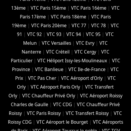
13ème
|
VTC Paris 15ème
|
VTC Paris 16ème
|
VTC
Paris 17ème
|
VTC Paris 18ème
|
VTC Paris
19ème
|
VTC Paris 20ème
|
VTC 77
|
VTC 78
|
VTC
91
|
VTC 92
|
VTC 93
|
VTC 94
|
VTC 95
|
VTC
Melun
|
VTC Versailles
|
VTC Evry
|
VTC
Nanterre
|
VTC Créteil
|
VTC Cergy
|
VTC
Particulier
|
VTC Héliport Issy-les-Moulineaux
|
VTC
Province
|
VTC Banlieue
|
VTC Ile-de-France
|
VTC
Prix
|
VTC Pas Cher
|
VTC Aéroport d'Orly
|
VTC
Orly
|
VTC Aéroport Paris Orly
|
VTC Transfert
Orly
|
VTC Chauffeur Privé Orly
|
VTC Aéroport Roissy
Charles de Gaulle
|
VTC CDG
|
VTC Chauffeur Privé
Roissy
|
VTC Paris Roissy
|
VTC Transfert Roissy
|
VTC
Roissy CDG
|
VTC Aéroport le Bourget
|
VTC Aéroports
de Paris
|
VTC Aéroport Toussus le noble
|
VTC TGV