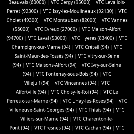
Beauvais (60000)
|
VTC Cergy (95000)
|
VTC Levallois-
Perret (92300)
|
VTC Issy-les-Moulineaux (92130)
|
VTC
Cholet (‎49300)
|
VTC Montauban (82000)
|
VTC Vannes
(56000)
|
VTC Evreux (27000)
|
VTC Maison-Alfort
(94700)
|
VTC Laval (53000)
|
VTC Hyeres (‎83400)
|
VTC
Champigny-sur-Marne (94)
|
VTC Créteil (94)
|
VTC
Saint-Maur-des-Fossés (94)
|
VTC Vitry-sur-Seine
(94)
|
VTC Maisons-Alfort (94)
|
VTC Ivry-sur-Seine
(94)
|
VTC Fontenay-sous-Bois (94)
|
VTC
Villejuif (94)
|
VTC Vincennes (94)
|
VTC
Alfortville (94)
|
VTC Choisy-le-Roi (94)
|
VTC Le
Perreux-sur-Marne (94)
|
VTC L'Haÿ-les-Roses(94)
|
VTC
Villeneuve-Saint-Georges (94)
|
VTC Thiais (94)
|
VTC
Villiers-sur-Marne (94)
|
VTC Charenton-le-
Pont (94)
|
VTC Fresnes (94)
|
VTC Cachan (94)
|
VTC