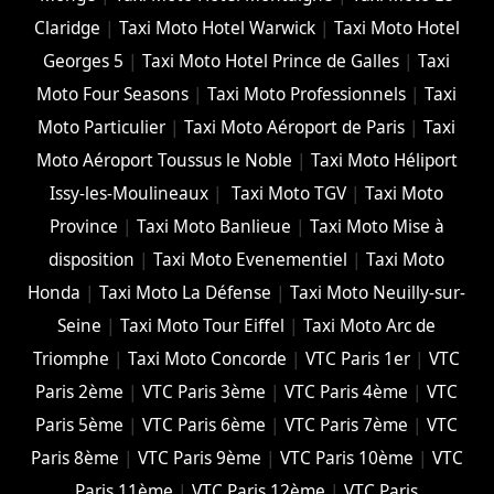
Claridge
|
Taxi Moto Hotel Warwick
|
Taxi Moto Hotel
Georges 5
|
Taxi Moto Hotel Prince de Galles
|
Taxi
Moto Four Seasons
|
Taxi Moto Professionnels
|
Taxi
Moto Particulier
|
Taxi Moto Aéroport de Paris
|
Taxi
Moto Aéroport Toussus le Noble
|
Taxi Moto Héliport
Issy-les-Moulineaux
|
Taxi Moto TGV
|
Taxi Moto
Province
|
Taxi Moto Banlieue
|
Taxi Moto Mise à
disposition
|
Taxi Moto Evenementiel
|
Taxi Moto
Honda
|
Taxi Moto La Défense
|
Taxi Moto Neuilly-sur-
Seine
|
Taxi Moto Tour Eiffel
|
Taxi Moto Arc de
Triomphe
|
Taxi Moto Concorde
|
VTC Paris 1er
|
VTC
Paris 2ème
|
VTC Paris 3ème
|
VTC Paris 4ème
|
VTC
Paris 5ème
|
VTC Paris 6ème
|
VTC Paris 7ème
|
VTC
Paris 8ème
|
VTC Paris 9ème
|
VTC Paris 10ème
|
VTC
Paris 11ème
|
VTC Paris 12ème
|
VTC Paris