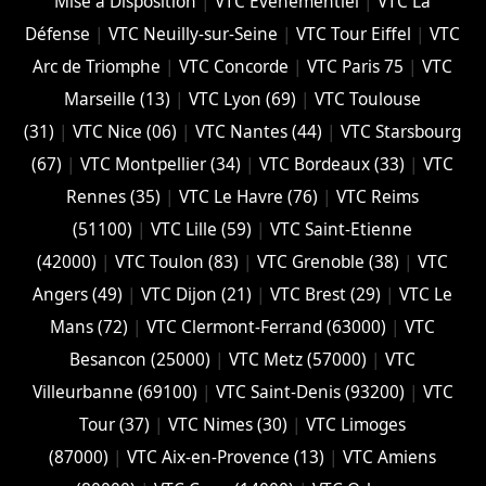
Mise à Disposition
|
VTC Evenementiel
|
VTC La
Défense
|
VTC Neuilly-sur-Seine
|
VTC Tour Eiffel
|
VTC
Arc de Triomphe
|
VTC Concorde
|
VTC Paris 75
|
VTC
Marseille (13)
|
VTC Lyon (69)
|
VTC Toulouse
(31)
|
VTC Nice (06)
|
VTC Nantes (44)
|
VTC Starsbourg
(67)
|
VTC Montpellier (34)
|
VTC Bordeaux (33)
|
VTC
Rennes (35)
|
VTC Le Havre (76)
|
VTC Reims
(51100)
|
VTC Lille (59)
|
VTC Saint-Etienne
(42000)
|
VTC Toulon (83)
|
VTC Grenoble (38)
|
VTC
Angers (49)
|
VTC Dijon (21)
|
VTC Brest (29)
|
VTC Le
Mans (72)
|
VTC Clermont-Ferrand (63000)
|
VTC
Besancon (‎25000)
|
VTC Metz (57000)
|
VTC
Villeurbanne (‎69100)
|
VTC Saint-Denis (93200)
|
VTC
Tour (37)
|
VTC Nimes (30)
|
VTC Limoges
(‎87000)
|
VTC Aix-en-Provence (13)
|
VTC Amiens