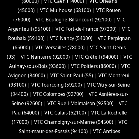
(‎80000)
|
VTC Caen (14000)
|
VTC Orleans
(45000)
|
VTC Mulhouse (68100)
|
VTC Rouen
(76000)
|
VTC Boulogne-Billancourt (92100)
|
VTC
Argenteuil (95100)
|
VTC Fort-de-France (97200)
|
VTC
Roubaix (‎59100)
|
VTC Nancy (‎54000)
|
VTC Perpignan
(66000)
|
VTC Versailles (‎78000)
|
VTC Saint-Denis
(93)
|
VTC Nanterre (92000)
|
VTC Créteil (94000)
|
VTC
Aulnay-sous-Bois (93600)
|
VTC Poitiers (86000)
|
VTC
Avignon (84000)
|
VTC Saint-Paul (55)
|
VTC Montreuil
(93100)
|
VTC Tourcoing (59200)
|
VTC Vitry-sur-Seine
(94400)
|
VTC Colombes (92700)
|
VTC Asnières-sur-
Seine (92600)
|
VTC Rueil-Malmaison (92500)
|
VTC
Pau (64000)
|
VTC Calais (‎62100)
|
VTC La Rochelle
(17000)
|
VTC Champigny-sur-Marne (94500)
|
VTC
Saint-maur-des-Fossés (94100)
|
VTC Antibes