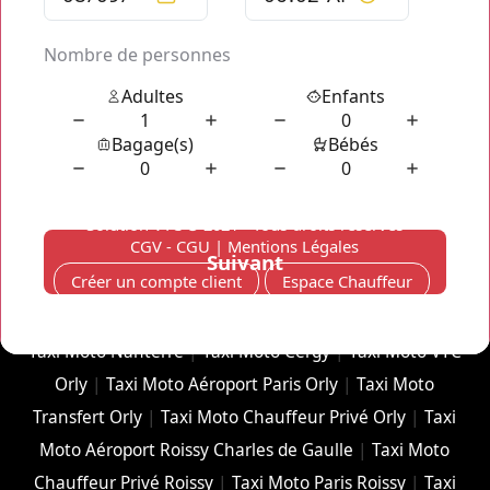
européen. C'est une porte d'entrée et de sortie pour
l'international puisque la majorité des vols sont
internationaux. Chaque année, plus de 60 millions de
passagers arrivent ou partent de cet aéroport
Solution VTC
© 2021 - Tous droits réservés
CGV - CGU
|
Mentions Légales
Créer un compte client
Espace Chauffeur
Taxi Moto Nanterre
|
Taxi Moto Cergy
|
Taxi Moto VTC
Orly
|
Taxi Moto Aéroport Paris Orly
|
Taxi Moto
Transfert Orly
|
Taxi Moto Chauffeur Privé Orly
|
Taxi
Moto Aéroport Roissy Charles de Gaulle
|
Taxi Moto
Chauffeur Privé Roissy
|
Taxi Moto Paris Roissy
|
Taxi