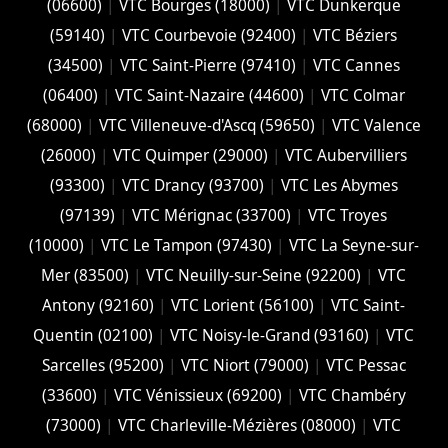
(06600)
|
VTC Bourges (18000)
|
VTC Dunkerque
(59140)
|
VTC Courbevoie (92400)
|
VTC Béziers
(34500)
|
VTC Saint-Pierre (97410)
|
VTC Cannes
(06400)
|
VTC Saint-Nazaire (44600)
|
VTC Colmar
(68000)
|
VTC Villeneuve-d'Ascq (59650)
|
VTC Valence
(26000)
|
VTC Quimper (29000)
|
VTC Aubervilliers
(93300)
|
VTC Drancy (93700)
|
VTC Les Abymes
(97139)
|
VTC Mérignac (33700)
|
VTC Troyes
(10000)
|
VTC Le Tampon (97430)
|
VTC La Seyne-sur-
Mer (83500)
|
VTC Neuilly-sur-Seine (92200)
|
VTC
Antony (92160)
|
VTC Lorient (56100)
|
VTC Saint-
Quentin (02100)
|
VTC Noisy-le-Grand (93160)
|
VTC
Sarcelles (95200)
|
VTC Niort (‎79000)
|
VTC Pessac
(33600)
|
VTC Vénissieux (69200)
|
VTC Chambéry
(‎73000)
|
VTC Charleville-Mézières (08000)
|
VTC