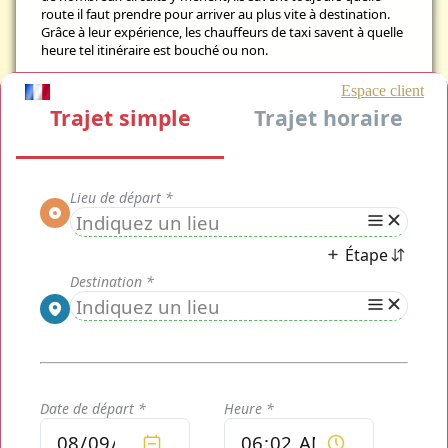
route il faut prendre pour arriver au plus vite à destination.
Grâce à leur expérience, les chauffeurs de taxi savent à quelle
heure tel itinéraire est bouché ou non.
La destination au choix
L'aéroport Roissy-Charles-de-Gaulles dispose de plusieurs
terminaux, Donnez au chauffeur cette information pour qu'il
puisse vous déposer au terminal approprié : 1, 2A, 2B, …
Tarification fixe
Dès la réservation, le prix de la course vous sera
communiquée et le chauffeur ne pourra aucunement vous
faire payer un supplément et ce, quelle que soit la durée de la
course ou le nombre de bagages. Les tarifs sont fixes ce qui
vous évitent les mauvaises surprises.
La réservation en ligne
Pour commander un taxi pour Roissy CDG, pas la peine
d'héler un taxi dans la rue, mais une réservation en ligne
suffit. Si vous avez oublié cette étape, un coup de fil auprès
de l'agence suffit.
L'aéroport Roissy Charles-de-Gaulles
Il se situe à une vingtaine de kilomètres de Paris et est le plus
grand aéroport français et le deuxième plus grand aéroport