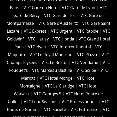
Paris
|
VTC Gare du Nord
|
VTC Gare de Lyon
|
VTC
Gare de Bercy
|
VTC Gare de l'Est
|
VTC Gare de
Montparnasse
|
VTC Gare d'Austerlitz
|
VTC Gare Saint
Lazare
|
VTC Express
|
VTC Urgent
|
VTC Rapide
|
VTC
Goldwinf
|
VTC Harley
|
VTC Honda
|
VTC Grand Hotel
Paris
|
VTC Hyatt
|
VTC Intercontinental
|
VTC
Magenta
|
VTC Le Royal Monceau
|
VTC Plazza
|
VTC
Champs Elysées
|
VTC Le Bristol
|
VTC Vendome
|
VTC
Fouquet's
|
VTC Marceau Bastille
|
VTC Scribe
|
VTC
Mariott
|
VTC Hotel Monge
|
VTC Hotel
Montaigne
|
VTC Le Claridge
|
VTC Hotel
Warwick
|
VTC Georges 5
|
VTC Hotel Prince de
Galles
|
VTC Four Seasons
|
VTC Professionnels
|
VTC
Hauts de Gamme
|
VTC Société
|
VTC Entreprise
|
VTC