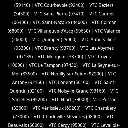
(59140)
|
VTC Courbevoie (92400)
|
VTC Béziers
(34500)
|
VTC Saint-Pierre (97410)
|
VTC Cannes
(06400)
|
VTC Saint-Nazaire (44600)
|
VTC Colmar
(68000)
|
VTC Villeneuve-d'Ascq (59650)
|
VTC Valence
(26000)
|
VTC Quimper (29000)
|
VTC Aubervilliers
(93300)
|
VTC Drancy (93700)
|
VTC Les Abymes
(97139)
|
VTC Mérignac (33700)
|
VTC Troyes
(10000)
|
VTC Le Tampon (97430)
|
VTC La Seyne-sur-
Mer (83500)
|
VTC Neuilly-sur-Seine (92200)
|
VTC
Antony (92160)
|
VTC Lorient (56100)
|
VTC Saint-
Quentin (02100)
|
VTC Noisy-le-Grand (93160)
|
VTC
Sarcelles (95200)
|
VTC Niort (‎79000)
|
VTC Pessac
(33600)
|
VTC Vénissieux (69200)
|
VTC Chambéry
(‎73000)
|
VTC Charleville-Mézières (08000)
|
VTC
Beauvais (60000)
|
VTC Cergy (95000)
|
VTC Levallois-