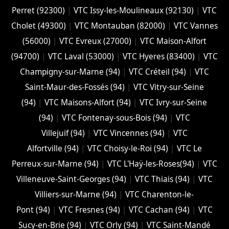
Perret (92300)
|
VTC Issy-les-Moulineaux (92130)
|
VTC
Cholet (‎49300)
|
VTC Montauban (82000)
|
VTC Vannes
(56000)
|
VTC Evreux (27000)
|
VTC Maison-Alfort
(94700)
|
VTC Laval (53000)
|
VTC Hyeres (‎83400)
|
VTC
Champigny-sur-Marne (94)
|
VTC Créteil (94)
|
VTC
Saint-Maur-des-Fossés (94)
|
VTC Vitry-sur-Seine
(94)
|
VTC Maisons-Alfort (94)
|
VTC Ivry-sur-Seine
(94)
|
VTC Fontenay-sous-Bois (94)
|
VTC
Villejuif (94)
|
VTC Vincennes (94)
|
VTC
Alfortville (94)
|
VTC Choisy-le-Roi (94)
|
VTC Le
Perreux-sur-Marne (94)
|
VTC L'Haÿ-les-Roses(94)
|
VTC
Villeneuve-Saint-Georges (94)
|
VTC Thiais (94)
|
VTC
Villiers-sur-Marne (94)
|
VTC Charenton-le-
Pont (94)
|
VTC Fresnes (94)
|
VTC Cachan (94)
|
VTC
Sucy-en-Brie (94)
|
VTC Orly (94)
|
VTC Saint-Mandé