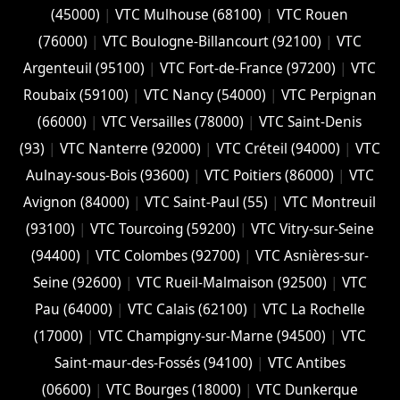
(45000)
|
VTC Mulhouse (68100)
|
VTC Rouen
(76000)
|
VTC Boulogne-Billancourt (92100)
|
VTC
Argenteuil (95100)
|
VTC Fort-de-France (97200)
|
VTC
Roubaix (‎59100)
|
VTC Nancy (‎54000)
|
VTC Perpignan
(66000)
|
VTC Versailles (‎78000)
|
VTC Saint-Denis
(93)
|
VTC Nanterre (92000)
|
VTC Créteil (94000)
|
VTC
Aulnay-sous-Bois (93600)
|
VTC Poitiers (86000)
|
VTC
Avignon (84000)
|
VTC Saint-Paul (55)
|
VTC Montreuil
(93100)
|
VTC Tourcoing (59200)
|
VTC Vitry-sur-Seine
(94400)
|
VTC Colombes (92700)
|
VTC Asnières-sur-
Seine (92600)
|
VTC Rueil-Malmaison (92500)
|
VTC
Pau (64000)
|
VTC Calais (‎62100)
|
VTC La Rochelle
(17000)
|
VTC Champigny-sur-Marne (94500)
|
VTC
Saint-maur-des-Fossés (94100)
|
VTC Antibes
(06600)
|
VTC Bourges (18000)
|
VTC Dunkerque