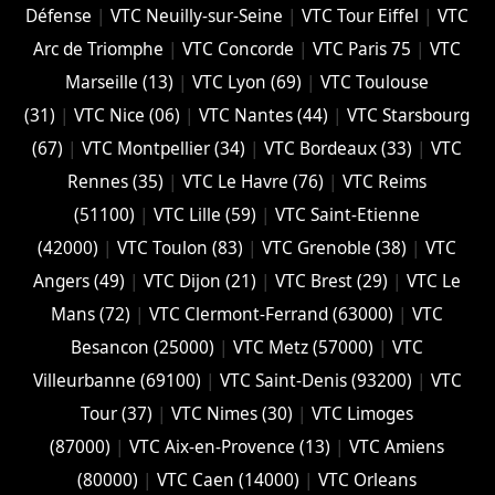
Défense
|
VTC Neuilly-sur-Seine
|
VTC Tour Eiffel
|
VTC
Arc de Triomphe
|
VTC Concorde
|
VTC Paris 75
|
VTC
Marseille (13)
|
VTC Lyon (69)
|
VTC Toulouse
(31)
|
VTC Nice (06)
|
VTC Nantes (44)
|
VTC Starsbourg
(67)
|
VTC Montpellier (34)
|
VTC Bordeaux (33)
|
VTC
Rennes (35)
|
VTC Le Havre (76)
|
VTC Reims
(51100)
|
VTC Lille (59)
|
VTC Saint-Etienne
(42000)
|
VTC Toulon (83)
|
VTC Grenoble (38)
|
VTC
Angers (49)
|
VTC Dijon (21)
|
VTC Brest (29)
|
VTC Le
Mans (72)
|
VTC Clermont-Ferrand (63000)
|
VTC
Besancon (‎25000)
|
VTC Metz (57000)
|
VTC
Villeurbanne (‎69100)
|
VTC Saint-Denis (93200)
|
VTC
Tour (37)
|
VTC Nimes (30)
|
VTC Limoges
(‎87000)
|
VTC Aix-en-Provence (13)
|
VTC Amiens
(‎80000)
|
VTC Caen (14000)
|
VTC Orleans