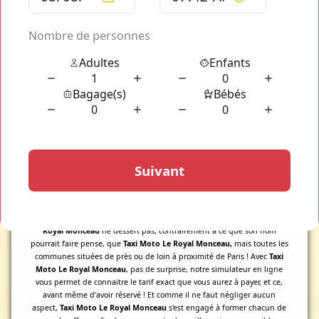
- Une chauffeur à l'écoute : nous prenons en charge tous vos
besoins
- Un tarif abordable : un
transport Taxi Moto Le Royal
Monceau
accessible
Réservez votre transport privé
Taxi Moto Le Royal Monceau
sans
attendre via les différents boutons de réservation présents sur cette
page actuelle. En cliquant sur les boutons de réservation rouge, vous
serez immédiatement redirigé sur notre simulateur de devis et de
trajets en ligne qui vous donnera immédiatement un tarif fixe et
définitif pour l'utilisation de nos services pour un besoin de transport
précis.
Avez-vous déjà songé à prendre un véhicule de transport personnel ? Et
même plus, pourquoi ne pas prendre un véhicule de transport
personnel classieux et dont le chauffeur est tout aussi classe et courtois
? La solution à un nom :
Taxi Moto Le Royal Monceau
!
Taxi Moto Le
Royal Monceau
ne dessert pas, contrairement à ce que son nom
pourrait faire pense, que
Taxi Moto Le Royal Monceau,
mais toutes les
communes situées de près ou de loin à proximité de Paris ! Avec
Taxi
Moto Le Royal Monceau
, pas de surprise, notre simulateur en ligne
vous permet de connaitre le tarif exact que vous aurez à payer, et ce,
avant même d'avoir réservé ! Et comme il ne faut négliger aucun
aspect,
Taxi Moto Le Royal Monceau
s'est engagé à former chacun de