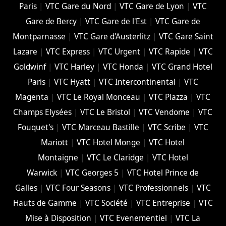
Paris
|
VTC Gare du Nord
|
VTC Gare de Lyon
|
VTC
Gare de Bercy
|
VTC Gare de l'Est
|
VTC Gare de
Montparnasse
|
VTC Gare d'Austerlitz
|
VTC Gare Saint
Lazare
|
VTC Express
|
VTC Urgent
|
VTC Rapide
|
VTC
Goldwinf
|
VTC Harley
|
VTC Honda
|
VTC Grand Hotel
Paris
|
VTC Hyatt
|
VTC Intercontinental
|
VTC
Magenta
|
VTC Le Royal Monceau
|
VTC Plazza
|
VTC
Champs Elysées
|
VTC Le Bristol
|
VTC Vendome
|
VTC
Fouquet's
|
VTC Marceau Bastille
|
VTC Scribe
|
VTC
Mariott
|
VTC Hotel Monge
|
VTC Hotel
Montaigne
|
VTC Le Claridge
|
VTC Hotel
Warwick
|
VTC Georges 5
|
VTC Hotel Prince de
Galles
|
VTC Four Seasons
|
VTC Professionnels
|
VTC
Hauts de Gamme
|
VTC Société
|
VTC Entreprise
|
VTC
Mise à Disposition
|
VTC Evenementiel
|
VTC La