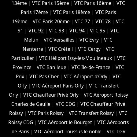
13ème
|
VTC Paris 15ème
|
VTC Paris 16ème
|
VTC
Paris 17ème
|
VTC Paris 18ème
|
VTC Paris
19ème
|
VTC Paris 20ème
|
VTC 77
|
VTC 78
|
VTC
91
|
VTC 92
|
VTC 93
|
VTC 94
|
VTC 95
|
VTC
Melun
|
VTC Versailles
|
VTC Evry
|
VTC
Nanterre
|
VTC Créteil
|
VTC Cergy
|
VTC
Particulier
|
VTC Héliport Issy-les-Moulineaux
|
VTC
Province
|
VTC Banlieue
|
VTC Ile-de-France
|
VTC
Prix
|
VTC Pas Cher
|
VTC Aéroport d'Orly
|
VTC
Orly
|
VTC Aéroport Paris Orly
|
VTC Transfert
Orly
|
VTC Chauffeur Privé Orly
|
VTC Aéroport Roissy
Charles de Gaulle
|
VTC CDG
|
VTC Chauffeur Privé
Roissy
|
VTC Paris Roissy
|
VTC Transfert Roissy
|
VTC
Roissy CDG
|
VTC Aéroport le Bourget
|
VTC Aéroports
de Paris
|
VTC Aéroport Toussus le noble
|
VTC TGV