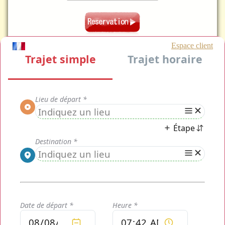
Les Taxi Moto Le Royal Monceau, disponibles
en continu du lundi au dimanche
Découvrez sans attente nos services de transport Taxi
Moto Le Royal Monceau.
Découvrez les nombreux avantages des services de transport privé
Taxi
Moto Le Royal Monceau
ci-dessous :
- Rapidité à travers tout Paris et ses alentours
- Disponibilité 24/24h et 7/7j
- Transport rapide et efficace, véhicule sélectionné en
fonction du trajet
- Chauffeur formé en continu, expérience de la route et de la
capitale
-
Chauffeur Taxi Moto Le Royal Monceau
discret
- Taxi moto, un transport plus pratique pour éviter les
embouteillages
- Un panneau avec votre nom au lieu de rendez-vous pour
vous éviter l'attente