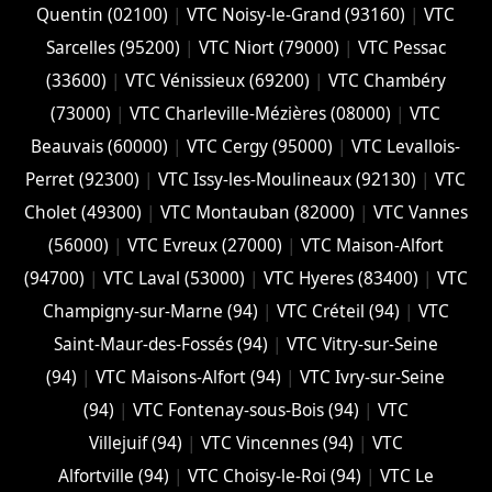
Quentin (02100)
|
VTC Noisy-le-Grand (93160)
|
VTC
Sarcelles (95200)
|
VTC Niort (‎79000)
|
VTC Pessac
(33600)
|
VTC Vénissieux (69200)
|
VTC Chambéry
(‎73000)
|
VTC Charleville-Mézières (08000)
|
VTC
Beauvais (60000)
|
VTC Cergy (95000)
|
VTC Levallois-
Perret (92300)
|
VTC Issy-les-Moulineaux (92130)
|
VTC
Cholet (‎49300)
|
VTC Montauban (82000)
|
VTC Vannes
(56000)
|
VTC Evreux (27000)
|
VTC Maison-Alfort
(94700)
|
VTC Laval (53000)
|
VTC Hyeres (‎83400)
|
VTC
Champigny-sur-Marne (94)
|
VTC Créteil (94)
|
VTC
Saint-Maur-des-Fossés (94)
|
VTC Vitry-sur-Seine
(94)
|
VTC Maisons-Alfort (94)
|
VTC Ivry-sur-Seine
(94)
|
VTC Fontenay-sous-Bois (94)
|
VTC
Villejuif (94)
|
VTC Vincennes (94)
|
VTC
Alfortville (94)
|
VTC Choisy-le-Roi (94)
|
VTC Le