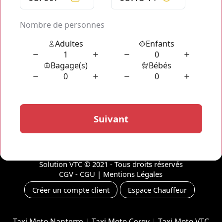
instant, pourquoi se priver et prendre le volant, se stresser dès le matin
pour le travail ou vos sorties en familles alors que votre chauffeur
Odyscab
Taxi Moto Gare de Bercy
peut tout prendre en charge en ne
vous laissant plus qu'à profiter de votre journée comme bon vous
semble du matin au soir ? La réservation de votre Taxi Moto Gare de
Bercy ne prend qu'un instant!
Concernant le paiement c'est via Paypal, Payplug ou règlement à bord
du
Taxi Moto Gare de Bercy
directement au chauffeur. Profitez des
capacités incroyables de nos chauffeurs à vous amener rapidement à
destination sans prendre de détour et sans variation de tarif : le tarif
affiché sur le site ne change pas suite à votre réservation en ligne
rapide !
Solution VTC
© 2021 - Tous droits réservés
CGV - CGU
|
Mentions Légales
Créer un compte client
Espace Chauffeur
Taxi Moto Nanterre
|
Taxi Moto Cergy
|
Taxi Moto VTC