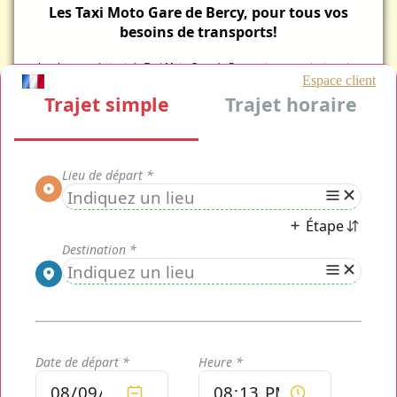
Les Taxi Moto Gare de Bercy, pour tous vos
besoins de transports!
Le plus grand atout de
Taxi Moto Gare de Bercy est sans conteste notre
simulateur en ligne ! Vous pouvez dès aujourd'hui le retrouver en page
d'accueil et ainsi connaître le tarif exact à régler pour votre course avant
même d'avoir à la payer !
Bien plus rapide et efficace que la majorité
des services de transports disponible dans toute la capitale de France
et ses alentours !
Mais comment ça marche, après la
réservation du service Taxi Moto Gare de
Bercy?
Dès la réception de votre demande, nous la traitons directement et
nous vous mettrons en direct avec notre
chauffeur Taxi Moto Gare de
Bercy .
Vous recevez immédiatement un SMS ainsi qu'un mail de
confirmation pour vous tenir au courant du statut de l'avancement de
votre réservation dès que celle-ci sera confirmée! Vous pouvez décider
en fonctio nde vos besoins de régler en ligne votre course
Taxi Moto
Gare de Bercy
ou d'attendre et de régler directement à votre chauffeur
une fois à bord de votre véhicule privatisé.
La réservation Taxi
Moto Gare de Bercy
en ligne ne prend qu'un