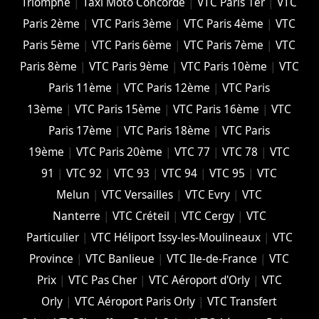
Triomphe
|
Taxi Moto Concorde
|
VTC Paris 1er
|
VTC
Paris 2ème
|
VTC Paris 3ème
|
VTC Paris 4ème
|
VTC
Paris 5ème
|
VTC Paris 6ème
|
VTC Paris 7ème
|
VTC
Paris 8ème
|
VTC Paris 9ème
|
VTC Paris 10ème
|
VTC
Paris 11ème
|
VTC Paris 12ème
|
VTC Paris
13ème
|
VTC Paris 15ème
|
VTC Paris 16ème
|
VTC
Paris 17ème
|
VTC Paris 18ème
|
VTC Paris
19ème
|
VTC Paris 20ème
|
VTC 77
|
VTC 78
|
VTC
91
|
VTC 92
|
VTC 93
|
VTC 94
|
VTC 95
|
VTC
Melun
|
VTC Versailles
|
VTC Evry
|
VTC
Nanterre
|
VTC Créteil
|
VTC Cergy
|
VTC
Particulier
|
VTC Héliport Issy-les-Moulineaux
|
VTC
Province
|
VTC Banlieue
|
VTC Ile-de-France
|
VTC
Prix
|
VTC Pas Cher
|
VTC Aéroport d'Orly
|
VTC
Orly
|
VTC Aéroport Paris Orly
|
VTC Transfert