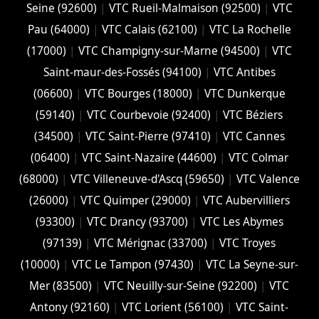
Seine (92600)
|
VTC Rueil-Malmaison (92500)
|
VTC
Pau (64000)
|
VTC Calais (‎62100)
|
VTC La Rochelle
(17000)
|
VTC Champigny-sur-Marne (94500)
|
VTC
Saint-maur-des-Fossés (94100)
|
VTC Antibes
(06600)
|
VTC Bourges (18000)
|
VTC Dunkerque
(59140)
|
VTC Courbevoie (92400)
|
VTC Béziers
(34500)
|
VTC Saint-Pierre (97410)
|
VTC Cannes
(06400)
|
VTC Saint-Nazaire (44600)
|
VTC Colmar
(68000)
|
VTC Villeneuve-d'Ascq (59650)
|
VTC Valence
(26000)
|
VTC Quimper (29000)
|
VTC Aubervilliers
(93300)
|
VTC Drancy (93700)
|
VTC Les Abymes
(97139)
|
VTC Mérignac (33700)
|
VTC Troyes
(10000)
|
VTC Le Tampon (97430)
|
VTC La Seyne-sur-
Mer (83500)
|
VTC Neuilly-sur-Seine (92200)
|
VTC
Antony (92160)
|
VTC Lorient (56100)
|
VTC Saint-