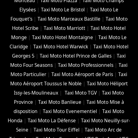
Monceau
|
Taxi Moto Plazza
|
Taxi Moto Champs
Elysées
|
Taxi Moto Le Bristol
|
Taxi Moto Le
Fouquet's
|
Taxi Moto Marceaux Bastille
|
Taxi Moto
Hotel Scribe
|
Taxi Moto Marriott
|
Taxi Moto Hotel
Monge
|
Taxi Moto Hotel Montaigne
|
Taxi Moto Le
Claridge
|
Taxi Moto Hotel Warwick
|
Taxi Moto Hotel
Georges 5
|
Taxi Moto Hotel Prince de Galles
|
Taxi
Moto Four Seasons
|
Taxi Moto Professionnels
|
Taxi
Moto Particulier
|
Taxi Moto Aéroport de Paris
|
Taxi
Moto Aéroport Toussus le Noble
|
Taxi Moto Héliport
Issy-les-Moulineaux
|
Taxi Moto TGV
|
Taxi Moto
Province
|
Taxi Moto Banlieue
|
Taxi Moto Mise à
disposition
|
Taxi Moto Evenementiel
|
Taxi Moto
Honda
|
Taxi Moto La Défense
|
Taxi Moto Neuilly-sur-
Seine
|
Taxi Moto Tour Eiffel
|
Taxi Moto Arc de