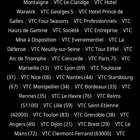
Montaigne
|
VTC Le Claridge
|
VTC Hotel
Warwick
|
VTC Georges 5
|
VTC Hotel Prince de
Galles
|
VTC Four Seasons
|
VTC Professionnels
|
VTC
Hauts de Gamme
|
VTC Société
|
VTC Entreprise
|
VTC
Mise à Disposition
|
VTC Evenementiel
|
VTC La
Défense
|
VTC Neuilly-sur-Seine
|
VTC Tour Eiffel
|
VTC
Arc de Triomphe
|
VTC Concorde
|
VTC Paris 75
|
VTC
Marseille (13)
|
VTC Lyon (69)
|
VTC Toulouse
(31)
|
VTC Nice (06)
|
VTC Nantes (44)
|
VTC Starsbourg
(67)
|
VTC Montpellier (34)
|
VTC Bordeaux (33)
|
VTC
Rennes (35)
|
VTC Le Havre (76)
|
VTC Reims
(51100)
|
VTC Lille (59)
|
VTC Saint-Etienne
(42000)
|
VTC Toulon (83)
|
VTC Grenoble (38)
|
VTC
Angers (49)
|
VTC Dijon (21)
|
VTC Brest (29)
|
VTC Le
Mans (72)
|
VTC Clermont-Ferrand (63000)
|
VTC