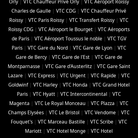
Orly
|
VTC Chauffeur Privé Orly
|
VTC Aéroport Roissy
Charles de Gaulle
|
VTC CDG
|
VTC Chauffeur Privé
Roissy
|
VTC Paris Roissy
|
VTC Transfert Roissy
|
VTC
Roissy CDG
|
VTC Aéroport le Bourget
|
VTC Aéroports
de Paris
|
VTC Aéroport Toussus le noble
|
VTC TGV
Paris
|
VTC Gare du Nord
|
VTC Gare de Lyon
|
VTC
Gare de Bercy
|
VTC Gare de l'Est
|
VTC Gare de
Montparnasse
|
VTC Gare d'Austerlitz
|
VTC Gare Saint
Lazare
|
VTC Express
|
VTC Urgent
|
VTC Rapide
|
VTC
Goldwinf
|
VTC Harley
|
VTC Honda
|
VTC Grand Hotel
Paris
|
VTC Hyatt
|
VTC Intercontinental
|
VTC
Magenta
|
VTC Le Royal Monceau
|
VTC Plazza
|
VTC
Champs Elysées
|
VTC Le Bristol
|
VTC Vendome
|
VTC
Fouquet's
|
VTC Marceau Bastille
|
VTC Scribe
|
VTC
Mariott
|
VTC Hotel Monge
|
VTC Hotel