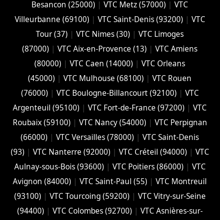
Besancon (‎25000)
|
VTC Metz (57000)
|
VTC
Villeurbanne (‎69100)
|
VTC Saint-Denis (93200)
|
VTC
Tour (37)
|
VTC Nimes (30)
|
VTC Limoges
(‎87000)
|
VTC Aix-en-Provence (13)
|
VTC Amiens
(‎80000)
|
VTC Caen (14000)
|
VTC Orleans
(45000)
|
VTC Mulhouse (68100)
|
VTC Rouen
(76000)
|
VTC Boulogne-Billancourt (92100)
|
VTC
Argenteuil (95100)
|
VTC Fort-de-France (97200)
|
VTC
Roubaix (‎59100)
|
VTC Nancy (‎54000)
|
VTC Perpignan
(66000)
|
VTC Versailles (‎78000)
|
VTC Saint-Denis
(93)
|
VTC Nanterre (92000)
|
VTC Créteil (94000)
|
VTC
Aulnay-sous-Bois (93600)
|
VTC Poitiers (86000)
|
VTC
Avignon (84000)
|
VTC Saint-Paul (55)
|
VTC Montreuil
(93100)
|
VTC Tourcoing (59200)
|
VTC Vitry-sur-Seine
(94400)
|
VTC Colombes (92700)
|
VTC Asnières-sur-