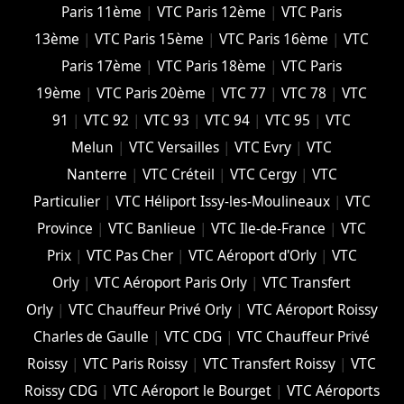
Paris 11ème
|
VTC Paris 12ème
|
VTC Paris
13ème
|
VTC Paris 15ème
|
VTC Paris 16ème
|
VTC
Paris 17ème
|
VTC Paris 18ème
|
VTC Paris
19ème
|
VTC Paris 20ème
|
VTC 77
|
VTC 78
|
VTC
91
|
VTC 92
|
VTC 93
|
VTC 94
|
VTC 95
|
VTC
Melun
|
VTC Versailles
|
VTC Evry
|
VTC
Nanterre
|
VTC Créteil
|
VTC Cergy
|
VTC
Particulier
|
VTC Héliport Issy-les-Moulineaux
|
VTC
Province
|
VTC Banlieue
|
VTC Ile-de-France
|
VTC
Prix
|
VTC Pas Cher
|
VTC Aéroport d'Orly
|
VTC
Orly
|
VTC Aéroport Paris Orly
|
VTC Transfert
Orly
|
VTC Chauffeur Privé Orly
|
VTC Aéroport Roissy
Charles de Gaulle
|
VTC CDG
|
VTC Chauffeur Privé
Roissy
|
VTC Paris Roissy
|
VTC Transfert Roissy
|
VTC
Roissy CDG
|
VTC Aéroport le Bourget
|
VTC Aéroports