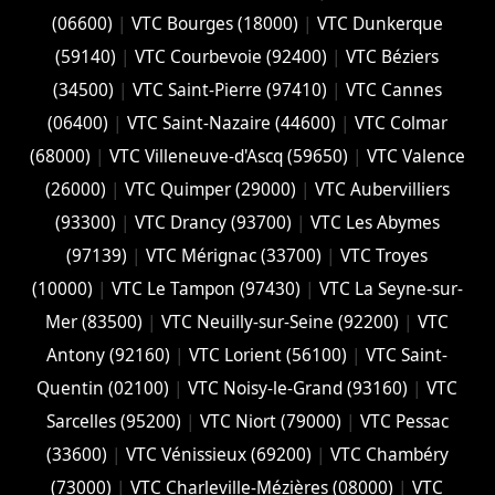
(06600)
|
VTC Bourges (18000)
|
VTC Dunkerque
(59140)
|
VTC Courbevoie (92400)
|
VTC Béziers
(34500)
|
VTC Saint-Pierre (97410)
|
VTC Cannes
(06400)
|
VTC Saint-Nazaire (44600)
|
VTC Colmar
(68000)
|
VTC Villeneuve-d'Ascq (59650)
|
VTC Valence
(26000)
|
VTC Quimper (29000)
|
VTC Aubervilliers
(93300)
|
VTC Drancy (93700)
|
VTC Les Abymes
(97139)
|
VTC Mérignac (33700)
|
VTC Troyes
(10000)
|
VTC Le Tampon (97430)
|
VTC La Seyne-sur-
Mer (83500)
|
VTC Neuilly-sur-Seine (92200)
|
VTC
Antony (92160)
|
VTC Lorient (56100)
|
VTC Saint-
Quentin (02100)
|
VTC Noisy-le-Grand (93160)
|
VTC
Sarcelles (95200)
|
VTC Niort (‎79000)
|
VTC Pessac
(33600)
|
VTC Vénissieux (69200)
|
VTC Chambéry
(‎73000)
|
VTC Charleville-Mézières (08000)
|
VTC