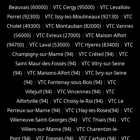
Beauvais (60000)
|
VTC Cergy (95000)
|
VTC Levallois-
Perret (92300)
|
VTC Issy-les-Moulineaux (92130)
|
VTC
Cholet (‎49300)
|
VTC Montauban (82000)
|
VTC Vannes
(56000)
|
VTC Evreux (27000)
|
VTC Maison-Alfort
(94700)
|
VTC Laval (53000)
|
VTC Hyeres (‎83400)
|
VTC
Champigny-sur-Marne (94)
|
VTC Créteil (94)
|
VTC
Saint-Maur-des-Fossés (94)
|
VTC Vitry-sur-Seine
(94)
|
VTC Maisons-Alfort (94)
|
VTC Ivry-sur-Seine
(94)
|
VTC Fontenay-sous-Bois (94)
|
VTC
Villejuif (94)
|
VTC Vincennes (94)
|
VTC
Alfortville (94)
|
VTC Choisy-le-Roi (94)
|
VTC Le
Perreux-sur-Marne (94)
|
VTC L'Haÿ-les-Roses(94)
|
VTC
Villeneuve-Saint-Georges (94)
|
VTC Thiais (94)
|
VTC
Villiers-sur-Marne (94)
|
VTC Charenton-le-
Pont (94)
|
VTC Fresnes (94)
|
VTC Cachan (94)
|
VTC