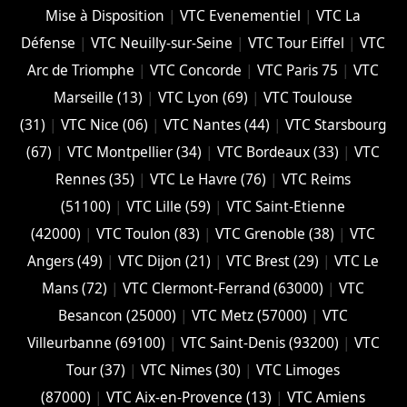
Mise à Disposition
|
VTC Evenementiel
|
VTC La
Défense
|
VTC Neuilly-sur-Seine
|
VTC Tour Eiffel
|
VTC
Arc de Triomphe
|
VTC Concorde
|
VTC Paris 75
|
VTC
Marseille (13)
|
VTC Lyon (69)
|
VTC Toulouse
(31)
|
VTC Nice (06)
|
VTC Nantes (44)
|
VTC Starsbourg
(67)
|
VTC Montpellier (34)
|
VTC Bordeaux (33)
|
VTC
Rennes (35)
|
VTC Le Havre (76)
|
VTC Reims
(51100)
|
VTC Lille (59)
|
VTC Saint-Etienne
(42000)
|
VTC Toulon (83)
|
VTC Grenoble (38)
|
VTC
Angers (49)
|
VTC Dijon (21)
|
VTC Brest (29)
|
VTC Le
Mans (72)
|
VTC Clermont-Ferrand (63000)
|
VTC
Besancon (‎25000)
|
VTC Metz (57000)
|
VTC
Villeurbanne (‎69100)
|
VTC Saint-Denis (93200)
|
VTC
Tour (37)
|
VTC Nimes (30)
|
VTC Limoges
(‎87000)
|
VTC Aix-en-Provence (13)
|
VTC Amiens