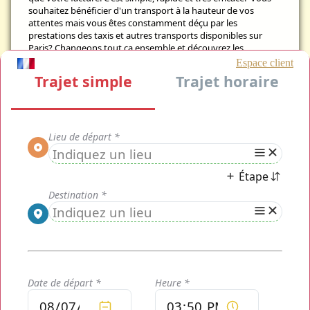
souhaitez bénéficier d'un transport à la hauteur de vos
attentes mais vous êtes constamment déçu par les
prestations des taxis et autres transports disponibles sur
Paris? Changeons tout ça ensemble et découvrez les
nouveaux services de transport
Taxi Moto Evenementiel
par
Odyscab. Ahahah, votre chauffeur est un vrai farceur! Vous
pouvez sans attendre monter à bord de votre transport privé
Taxi Moto Evenementiel qui, sans aucune attente, sans
négatif, vous fait profiter d'un transport sans égale à bord
duquel vous trouverez le réconfort, le confort et la chaleur
d'un foyer ... mais dans un véhicule confortable et équipé !
Fort d'une expérience de la vie parisienne et de la conduite
professionnel dans la zone d'Île de France et de ses alentours,
les
chauffeurs Taxi Moto Evenementiel
vous permettent
d'accéder dès aujourd'hui à une qualité de transport
supérieur à la moyenne avec de nombreux équipements à
bord ainsi qu'un confort à votre disposition pour tous vos
transports. De plus, votre chauffeur
Taxi Moto Evenementiel
en charge de votre transport est courtois et connait vos
besoins et vos envies. Pour cela, il mettra tout en place et
sera à votre écoute pour vous faire profiter d'un transport de
très haute qualité.
Le plus beau dans tout ça ? Vous pouvez réserver votre
transport
Taxi Moto Evenementiel
privatisé dès maintenant