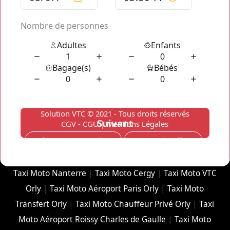
et ce, en seulement quelques instants et quelques clics via
notre simulateur
Taxi Moto Evenementiel
en ligne!
Solution VTC
© 2021 - Tous droits réservés
CGV - CGU
|
Mentions Légales
Créer un compte client
Espace Chauffeur
Taxi Moto Nanterre
|
Taxi Moto Cergy
|
Taxi Moto VTC
Orly
|
Taxi Moto Aéroport Paris Orly
|
Taxi Moto
Transfert Orly
|
Taxi Moto Chauffeur Privé Orly
|
Taxi
Moto Aéroport Roissy Charles de Gaulle
|
Taxi Moto