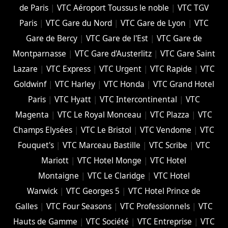
de Paris
|
VTC Aéroport Toussus le noble
|
VTC TGV
Paris
|
VTC Gare du Nord
|
VTC Gare de Lyon
|
VTC
Gare de Bercy
|
VTC Gare de l'Est
|
VTC Gare de
Montparnasse
|
VTC Gare d'Austerlitz
|
VTC Gare Saint
Lazare
|
VTC Express
|
VTC Urgent
|
VTC Rapide
|
VTC
Goldwinf
|
VTC Harley
|
VTC Honda
|
VTC Grand Hotel
Paris
|
VTC Hyatt
|
VTC Intercontinental
|
VTC
Magenta
|
VTC Le Royal Monceau
|
VTC Plazza
|
VTC
Champs Elysées
|
VTC Le Bristol
|
VTC Vendome
|
VTC
Fouquet's
|
VTC Marceau Bastille
|
VTC Scribe
|
VTC
Mariott
|
VTC Hotel Monge
|
VTC Hotel
Montaigne
|
VTC Le Claridge
|
VTC Hotel
Warwick
|
VTC Georges 5
|
VTC Hotel Prince de
Galles
|
VTC Four Seasons
|
VTC Professionnels
|
VTC
Hauts de Gamme
|
VTC Société
|
VTC Entreprise
|
VTC