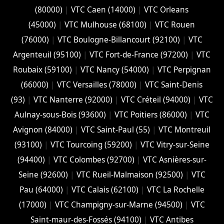
(‎80000)
|
VTC Caen (14000)
|
VTC Orleans
(45000)
|
VTC Mulhouse (68100)
|
VTC Rouen
(76000)
|
VTC Boulogne-Billancourt (92100)
|
VTC
Argenteuil (95100)
|
VTC Fort-de-France (97200)
|
VTC
Roubaix (‎59100)
|
VTC Nancy (‎54000)
|
VTC Perpignan
(66000)
|
VTC Versailles (‎78000)
|
VTC Saint-Denis
(93)
|
VTC Nanterre (92000)
|
VTC Créteil (94000)
|
VTC
Aulnay-sous-Bois (93600)
|
VTC Poitiers (86000)
|
VTC
Avignon (84000)
|
VTC Saint-Paul (55)
|
VTC Montreuil
(93100)
|
VTC Tourcoing (59200)
|
VTC Vitry-sur-Seine
(94400)
|
VTC Colombes (92700)
|
VTC Asnières-sur-
Seine (92600)
|
VTC Rueil-Malmaison (92500)
|
VTC
Pau (64000)
|
VTC Calais (‎62100)
|
VTC La Rochelle
(17000)
|
VTC Champigny-sur-Marne (94500)
|
VTC
Saint-maur-des-Fossés (94100)
|
VTC Antibes