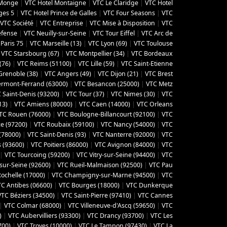
 Monge
|
VTC Hotel Montaigne
|
VTC Le Claridge
|
VTC Hotel
ges 5
|
VTC Hotel Prince de Galles
|
VTC Four Seasons
|
VTC
VTC Société
|
VTC Entreprise
|
VTC Mise à Disposition
|
VTC
éfense
|
VTC Neuilly-sur-Seine
|
VTC Tour Eiffel
|
VTC Arc de
Paris 75
|
VTC Marseille (13)
|
VTC Lyon (69)
|
VTC Toulouse
|
VTC Starsbourg (67)
|
VTC Montpellier (34)
|
VTC Bordeaux
(76)
|
VTC Reims (51100)
|
VTC Lille (59)
|
VTC Saint-Etienne
Grenoble (38)
|
VTC Angers (49)
|
VTC Dijon (21)
|
VTC Brest
ermont-Ferrand (63000)
|
VTC Besancon (‎25000)
|
VTC Metz
 Saint-Denis (93200)
|
VTC Tour (37)
|
VTC Nimes (30)
|
VTC
13)
|
VTC Amiens (‎80000)
|
VTC Caen (14000)
|
VTC Orleans
TC Rouen (76000)
|
VTC Boulogne-Billancourt (92100)
|
VTC
ce (97200)
|
VTC Roubaix (‎59100)
|
VTC Nancy (‎54000)
|
VTC
(‎78000)
|
VTC Saint-Denis (93)
|
VTC Nanterre (92000)
|
VTC
 (93600)
|
VTC Poitiers (86000)
|
VTC Avignon (84000)
|
VTC
|
VTC Tourcoing (59200)
|
VTC Vitry-sur-Seine (94400)
|
VTC
sur-Seine (92600)
|
VTC Rueil-Malmaison (92500)
|
VTC Pau
Rochelle (17000)
|
VTC Champigny-sur-Marne (94500)
|
VTC
TC Antibes (06600)
|
VTC Bourges (18000)
|
VTC Dunkerque
VTC Béziers (34500)
|
VTC Saint-Pierre (97410)
|
VTC Cannes
|
VTC Colmar (68000)
|
VTC Villeneuve-d'Ascq (59650)
|
VTC
)
|
VTC Aubervilliers (93300)
|
VTC Drancy (93700)
|
VTC Les
700)
|
VTC Troyes (10000)
|
VTC Le Tampon (97430)
|
VTC La