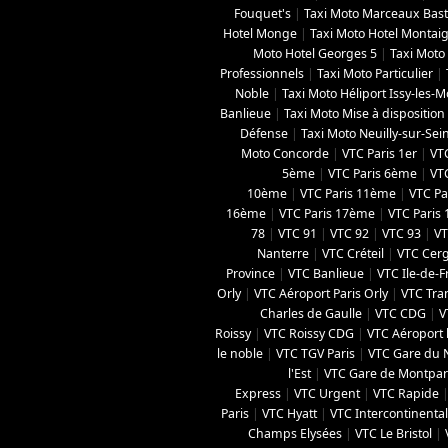
Fouquet's
|
Taxi Moto Marceaux Basti
Hotel Monge
|
Taxi Moto Hotel Montai
Moto Hotel Georges 5
|
Taxi Moto 
Professionnels
|
Taxi Moto Particulier
|
Noble
|
Taxi Moto Héliport Issy-les-
Banlieue
|
Taxi Moto Mise à disposition
Défense
|
Taxi Moto Neuilly-sur-Sei
Moto Concorde
|
VTC Paris 1er
|
VT
5ème
|
VTC Paris 6ème
|
VT
10ème
|
VTC Paris 11ème
|
VTC Pa
16ème
|
VTC Paris 17ème
|
VTC Paris
78
|
VTC 91
|
VTC 92
|
VTC 93
|
VT
Nanterre
|
VTC Créteil
|
VTC Cer
Province
|
VTC Banlieue
|
VTC Ile-de-
Orly
|
VTC Aéroport Paris Orly
|
VTC Tran
Charles de Gaulle
|
VTC CDG
|
V
Roissy
|
VTC Roissy CDG
|
VTC Aéroport 
le noble
|
VTC TGV Paris
|
VTC Gare du 
l'Est
|
VTC Gare de Montpa
Express
|
VTC Urgent
|
VTC Rapide
Paris
|
VTC Hyatt
|
VTC Intercontinental
Champs Elysées
|
VTC Le Bristol
|