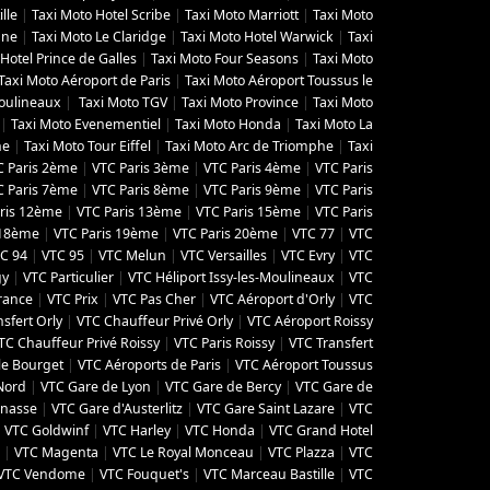
lle
|
Taxi Moto Hotel Scribe
|
Taxi Moto Marriott
|
Taxi Moto
gne
|
Taxi Moto Le Claridge
|
Taxi Moto Hotel Warwick
|
Taxi
Hotel Prince de Galles
|
Taxi Moto Four Seasons
|
Taxi Moto
Taxi Moto Aéroport de Paris
|
Taxi Moto Aéroport Toussus le
Moulineaux
|
Taxi Moto TGV
|
Taxi Moto Province
|
Taxi Moto
|
Taxi Moto Evenementiel
|
Taxi Moto Honda
|
Taxi Moto La
ne
|
Taxi Moto Tour Eiffel
|
Taxi Moto Arc de Triomphe
|
Taxi
C Paris 2ème
|
VTC Paris 3ème
|
VTC Paris 4ème
|
VTC Paris
C Paris 7ème
|
VTC Paris 8ème
|
VTC Paris 9ème
|
VTC Paris
ris 12ème
|
VTC Paris 13ème
|
VTC Paris 15ème
|
VTC Paris
 18ème
|
VTC Paris 19ème
|
VTC Paris 20ème
|
VTC 77
|
VTC
C 94
|
VTC 95
|
VTC Melun
|
VTC Versailles
|
VTC Evry
|
VTC
gy
|
VTC Particulier
|
VTC Héliport Issy-les-Moulineaux
|
VTC
France
|
VTC Prix
|
VTC Pas Cher
|
VTC Aéroport d'Orly
|
VTC
sfert Orly
|
VTC Chauffeur Privé Orly
|
VTC Aéroport Roissy
TC Chauffeur Privé Roissy
|
VTC Paris Roissy
|
VTC Transfert
le Bourget
|
VTC Aéroports de Paris
|
VTC Aéroport Toussus
Nord
|
VTC Gare de Lyon
|
VTC Gare de Bercy
|
VTC Gare de
rnasse
|
VTC Gare d'Austerlitz
|
VTC Gare Saint Lazare
|
VTC
|
VTC Goldwinf
|
VTC Harley
|
VTC Honda
|
VTC Grand Hotel
|
VTC Magenta
|
VTC Le Royal Monceau
|
VTC Plazza
|
VTC
VTC Vendome
|
VTC Fouquet's
|
VTC Marceau Bastille
|
VTC