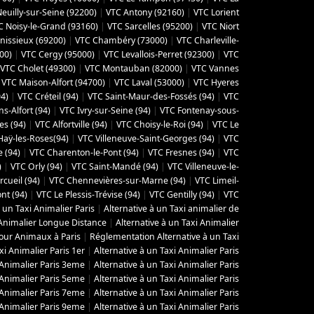
euilly-sur-Seine (92200)
|
VTC Antony (92160)
|
VTC Lorient
C Noisy-le-Grand (93160)
|
VTC Sarcelles (95200)
|
VTC Niort
nissieux (69200)
|
VTC Chambéry (‎73000)
|
VTC Charleville-
00)
|
VTC Cergy (95000)
|
VTC Levallois-Perret (92300)
|
VTC
VTC Cholet (‎49300)
|
VTC Montauban (82000)
|
VTC Vannes
|
VTC Maison-Alfort (94700)
|
VTC Laval (53000)
|
VTC Hyeres
4)
|
VTC Créteil (94)
|
VTC Saint-Maur-des-Fossés (94)
|
VTC
s-Alfort (94)
|
VTC Ivry-sur-Seine (94)
|
VTC Fontenay-sous-
es (94)
|
VTC Alfortville (94)
|
VTC Choisy-le-Roi (94)
|
VTC Le
Haÿ-les-Roses(94)
|
VTC Villeneuve-Saint-Georges (94)
|
VTC
e (94)
|
VTC Charenton-le-Pont (94)
|
VTC Fresnes (94)
|
VTC
)
|
VTC Orly (94)
|
VTC Saint-Mandé (94)
|
VTC Villeneuve-le-
rcueil (94)
|
VTC Chennevières-sur-Marne (94)
|
VTC Limeil-
ont (94)
|
VTC Le Plessis-Trévise (94)
|
VTC Gentilly (94)
|
VTC
à un Taxi Animalier Paris
|
Alternative à un Taxi animalier de
 Animalier Longue Distance
|
Alternative à un Taxi Animalier
pour Animaux à Paris
|
Réglementation Alternative à un Taxi
xi Animalier Paris 1er
|
Alternative à un Taxi Animalier Paris
 Animalier Paris 3eme
|
Alternative à un Taxi Animalier Paris
 Animalier Paris 5eme
|
Alternative à un Taxi Animalier Paris
 Animalier Paris 7eme
|
Alternative à un Taxi Animalier Paris
 Animalier Paris 9eme
|
Alternative à un Taxi Animalier Paris