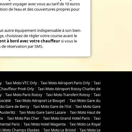
euvent voyager avec vous au tarif de 10 euros
ition de l'eau et des couvertures propres pour
ut autre équipement indispensable à son bien-
 choisissez de régler votre course avant le
nt à bord avec votre chauffeur
si vous le
s de réservation par SMS.
y
|
Taxi Moto VTC Orly
|
Taxi Moto Aéroport Paris Orly
|
Taxi
Chauffeur Privé Orly
|
Taxi Moto Aéroport Roissy Charles de
y
|
Taxi Moto Paris Roissy
|
Taxi Moto Transfert Roissy
|
Taxi
Société
|
Taxi Moto Aéroport Le Bouget
|
Taxi Moto Gare du
oto Gare de Bercy
|
Taxi Moto Gare de l'Est
|
Taxi Moto Gare
Austerlitz
|
Taxi Moto Gare Saint Lazare
|
Taxi Moto Haut de
ix
|
Taxi Moto Pas Cher
|
Taxi Moto Grand Hotel Paris
|
Taxi
nental Paris
|
Taxi Moto Hotel Magenta
|
Taxi Moto Le Royal
xi Moto Champs Elysées
|
Taxi Moto Le Bristol
|
Taxi Moto Le