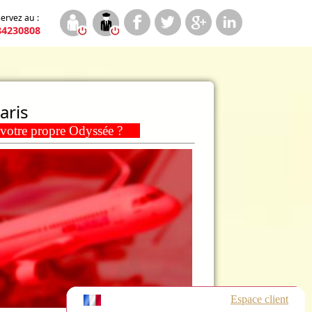
ervez au :
84230808
aris
z votre propre Odyssée ?