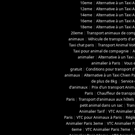
10eme
|
Alternative à un Taxi 
12eme
|
Alternative à un Taxi 
14eme
|
Alternative à un Taxi 
16eme
|
Alternative à un Taxi 
18eme
|
Alternative à un Taxi 
20eme
|
Transport animaux de com
animaux
|
Véhicule de transports d'
Taxi chat paris
|
Transport Animal Voi
Taxi pour animal de compagnie
|
A
animalier
|
Alternative à un Taxi
animalier à Paris
|
Vous e
gratuit
|
Conditions pour transport d
animaux
|
Alternative à un Taxi Chien Pa
de plus de 8kg
|
Service 
d’animaux
|
Prix d’un transport Anima
Paris
|
Chauffeur de transpo
Paris
|
Transport d’animaux aux hôtels 
petit animal dans un sac
|
Tran
Animalier Tarif
|
VTC Animalier 
Paris
|
VTC pour Animaux à Paris
|
Régl
Animalier Paris 3eme
|
VTC Animalier P
6eme
|
VTC Animalier Paris 7eme
|