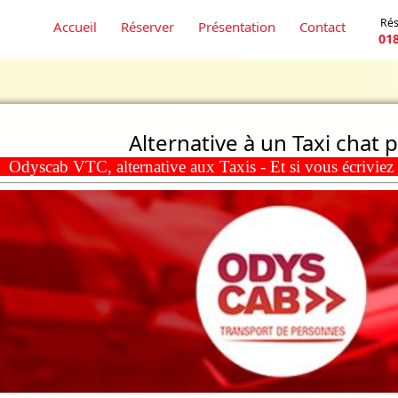
Rés
Accueil
Réserver
Présentation
Contact
01
Alternative à un Taxi chat p
dyscab VTC, alternative aux Taxis - Et si vous écrivie