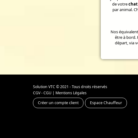
de votre
chat
par animal. Ch
Nos équivalen
être à bord.
départ, via 
Solution VTC
© 2021 - Tous droits réservés
CGV - CGU
|
Mentions Légales
Créer un compte client
Espace Chauffeur