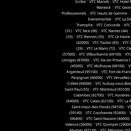
Scribe
|
VTC Mariott
|
VTC Hotel
Warwick
|
VTC Geor
Professionnels
|
VTC Hauts de Gamme
|
Evenementiel
|
VTC La D
Triomphe
|
VTC Concorde
|
VTC 
(31)
|
VTC Nice (06)
|
VTC Nantes (44)
(33)
|
VTC Rennes (35)
|
VTC Le Havre 
(42000)
|
VTC Toulon (83)
|
VTC 
(29)
|
VTC Le Mans (72)
|
VTC Cl
(57000)
|
VTC Villeurbanne (‎69100)
|
VTC
Limoges (‎87000)
|
VTC Aix-en-Provence (
(45000)
|
VTC Mulhouse (68100)
|
V
Argenteuil (95100)
|
VTC Fort-de-Fran
Perpignan (66000)
|
VTC Versailles 
Créteil (94000)
|
VTC Aulnay-sous-Bois
Saint-Paul (55)
|
VTC Montreuil (93100)
Colombes (92700)
|
VTC Asnières-
(64000)
|
VTC Calais (‎62100)
|
VTC La 
Saint-maur-des-Fossés (94100)
|
V
(59140)
|
VTC Courbevoie (92400)
|
(06400)
|
VTC Saint-Nazaire (44600)
Valence (26000)
|
VTC Quimper (29000
Abymes (97139)
|
VTC Mérignac (33