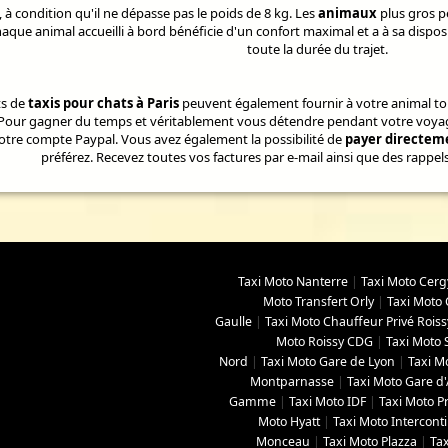
, à condition qu'il ne dépasse pas le poids de 8 kg. Les
animaux
plus gros p
aque animal accueilli à bord bénéficie d'un confort maximal et a à sa dispos
toute la durée du trajet.
ts de
taxis pour chats à Paris
peuvent également fournir à votre animal to
 Pour gagner du temps et véritablement vous détendre pendant votre voyage,
votre compte Paypal. Vous avez également la possibilité de
payer directeme
préférez. Recevez toutes vos factures par e-mail ainsi que des rappel
Taxi Moto Nanterre
|
Taxi Moto Cerg
Moto Transfert Orly
|
Taxi Moto 
Gaulle
|
Taxi Moto Chauffeur Privé Roiss
Moto Roissy CDG
|
Taxi Moto 
Nord
|
Taxi Moto Gare de Lyon
|
Taxi M
Montparnasse
|
Taxi Moto Gare d'
Gamme
|
Taxi Moto IDF
|
Taxi Moto Pr
Moto Hyatt
|
Taxi Moto Interconti
Monceau
|
Taxi Moto Plazza
|
Ta