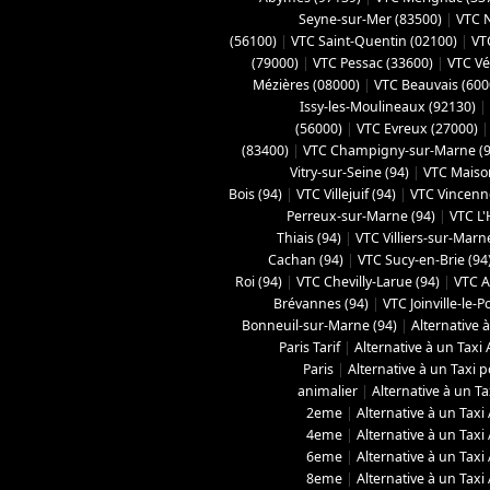
Seyne-sur-Mer (83500)
|
VTC N
(56100)
|
VTC Saint-Quentin (02100)
|
VT
(‎79000)
|
VTC Pessac (33600)
|
VTC Vé
Mézières (08000)
|
VTC Beauvais (600
Issy-les-Moulineaux (92130)
|
(56000)
|
VTC Evreux (27000)
(‎83400)
|
VTC Champigny-sur-Marne (9
Vitry-sur-Seine (94)
|
VTC Maison
Bois (94)
|
VTC Villejuif (94)
|
VTC Vincenn
Perreux-sur-Marne (94)
|
VTC L'
Thiais (94)
|
VTC Villiers-sur-Marn
Cachan (94)
|
VTC Sucy-en-Brie (94
Roi (94)
|
VTC Chevilly-Larue (94)
|
VTC A
Brévannes (94)
|
VTC Joinville-le-P
Bonneuil-sur-Marne (94)
|
Alternative 
Paris Tarif
|
Alternative à un Taxi
Paris
|
Alternative à un Taxi 
animalier
|
Alternative à un Ta
2eme
|
Alternative à un Taxi
4eme
|
Alternative à un Taxi
6eme
|
Alternative à un Taxi
8eme
|
Alternative à un Taxi