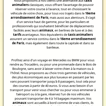
Nous proposons à nos clients une alternative aux
taxis
animaliers
classiques, vous offrant l'avantage de pouvoir
réserver votre course à l'avance, tout en choisissant le
véhicule de votre choix, pour tous vos trajets dans le
16eme
arrondissement de Paris
, mais aussi aux alentours. Il s'agit
d'un service haut de gamme, pour les particuliers et
professionnels qui souhaitent bénéficier de déplacements
facilités avec leurs
animaux
, en berlines de luxe et à des
tarifs
avantageux. Nos équivalents de
taxis animaliers
assurent un service continu dans le
16eme arrondissement
de Paris
, mais également dans toute la capitale et dans sa
banlieue.
Profitez ainsi d'un voyage en Mercedes ou BMW pour vous
rendre au Trocadéro, ou pour une promenade dans le Bois de
Boulogne, sans avoir à laisser votre chien à la maison ou à
l'hôtel. Nous proposons au choix trois gammes de véhicules,
des plus économiques aux plus luxueux en passant par les
vans pouvant transporter jusqu'à 8 passagers, tout cela pour
des courses à partir de 40 euros. Si vous avez besoin d'un
transport pour venir vous chercher ou pour vous emmener à
l'aéroport ou à la gare, réservez l'un de nos véhicules
pouvant transporter de 4 à 14 bagages maximum. Vos
animaux
sont accueillis à bord comme de vrais clients, ils