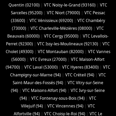
Quentin (02100)
|
VTC Noisy-le-Grand (93160)
|
VTC
Sarcelles (95200)
|
VTC Niort (‎79000)
|
VTC Pessac
(33600)
|
VTC Vénissieux (69200)
|
VTC Chambéry
(‎73000)
|
VTC Charleville-Mézières (08000)
|
VTC
Beauvais (60000)
|
VTC Cergy (95000)
|
VTC Levallois-
Perret (92300)
|
VTC Issy-les-Moulineaux (92130)
|
VTC
Cholet (‎49300)
|
VTC Montauban (82000)
|
VTC Vannes
(56000)
|
VTC Evreux (27000)
|
VTC Maison-Alfort
(94700)
|
VTC Laval (53000)
|
VTC Hyeres (‎83400)
|
VTC
Champigny-sur-Marne (94)
|
VTC Créteil (94)
|
VTC
Saint-Maur-des-Fossés (94)
|
VTC Vitry-sur-Seine
(94)
|
VTC Maisons-Alfort (94)
|
VTC Ivry-sur-Seine
(94)
|
VTC Fontenay-sous-Bois (94)
|
VTC
Villejuif (94)
|
VTC Vincennes (94)
|
VTC
Alfortville (94)
|
VTC Choisy-le-Roi (94)
|
VTC Le