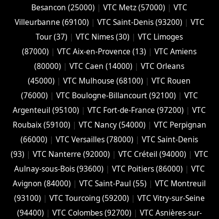
Besancon (‎25000)
|
VTC Metz (57000)
|
VTC
Villeurbanne (‎69100)
|
VTC Saint-Denis (93200)
|
VTC
Tour (37)
|
VTC Nimes (30)
|
VTC Limoges
(‎87000)
|
VTC Aix-en-Provence (13)
|
VTC Amiens
(‎80000)
|
VTC Caen (14000)
|
VTC Orleans
(45000)
|
VTC Mulhouse (68100)
|
VTC Rouen
(76000)
|
VTC Boulogne-Billancourt (92100)
|
VTC
Argenteuil (95100)
|
VTC Fort-de-France (97200)
|
VTC
Roubaix (‎59100)
|
VTC Nancy (‎54000)
|
VTC Perpignan
(66000)
|
VTC Versailles (‎78000)
|
VTC Saint-Denis
(93)
|
VTC Nanterre (92000)
|
VTC Créteil (94000)
|
VTC
Aulnay-sous-Bois (93600)
|
VTC Poitiers (86000)
|
VTC
Avignon (84000)
|
VTC Saint-Paul (55)
|
VTC Montreuil
(93100)
|
VTC Tourcoing (59200)
|
VTC Vitry-sur-Seine
(94400)
|
VTC Colombes (92700)
|
VTC Asnières-sur-