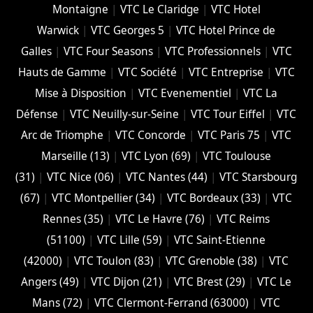
Montaigne
|
VTC Le Claridge
|
VTC Hotel
Warwick
|
VTC Georges 5
|
VTC Hotel Prince de
Galles
|
VTC Four Seasons
|
VTC Professionnels
|
VTC
Hauts de Gamme
|
VTC Société
|
VTC Entreprise
|
VTC
Mise à Disposition
|
VTC Evenementiel
|
VTC La
Défense
|
VTC Neuilly-sur-Seine
|
VTC Tour Eiffel
|
VTC
Arc de Triomphe
|
VTC Concorde
|
VTC Paris 75
|
VTC
Marseille (13)
|
VTC Lyon (69)
|
VTC Toulouse
(31)
|
VTC Nice (06)
|
VTC Nantes (44)
|
VTC Starsbourg
(67)
|
VTC Montpellier (34)
|
VTC Bordeaux (33)
|
VTC
Rennes (35)
|
VTC Le Havre (76)
|
VTC Reims
(51100)
|
VTC Lille (59)
|
VTC Saint-Etienne
(42000)
|
VTC Toulon (83)
|
VTC Grenoble (38)
|
VTC
Angers (49)
|
VTC Dijon (21)
|
VTC Brest (29)
|
VTC Le
Mans (72)
|
VTC Clermont-Ferrand (63000)
|
VTC