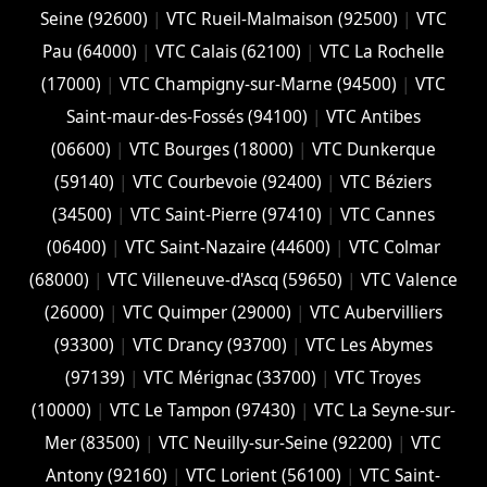
Seine (92600)
|
VTC Rueil-Malmaison (92500)
|
VTC
Pau (64000)
|
VTC Calais (‎62100)
|
VTC La Rochelle
(17000)
|
VTC Champigny-sur-Marne (94500)
|
VTC
Saint-maur-des-Fossés (94100)
|
VTC Antibes
(06600)
|
VTC Bourges (18000)
|
VTC Dunkerque
(59140)
|
VTC Courbevoie (92400)
|
VTC Béziers
(34500)
|
VTC Saint-Pierre (97410)
|
VTC Cannes
(06400)
|
VTC Saint-Nazaire (44600)
|
VTC Colmar
(68000)
|
VTC Villeneuve-d'Ascq (59650)
|
VTC Valence
(26000)
|
VTC Quimper (29000)
|
VTC Aubervilliers
(93300)
|
VTC Drancy (93700)
|
VTC Les Abymes
(97139)
|
VTC Mérignac (33700)
|
VTC Troyes
(10000)
|
VTC Le Tampon (97430)
|
VTC La Seyne-sur-
Mer (83500)
|
VTC Neuilly-sur-Seine (92200)
|
VTC
Antony (92160)
|
VTC Lorient (56100)
|
VTC Saint-