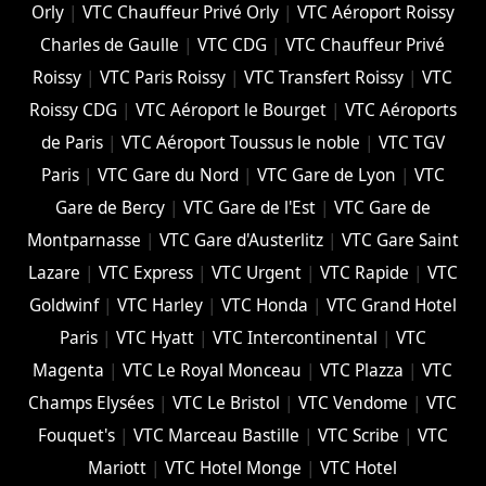
Orly
|
VTC Chauffeur Privé Orly
|
VTC Aéroport Roissy
Charles de Gaulle
|
VTC CDG
|
VTC Chauffeur Privé
Roissy
|
VTC Paris Roissy
|
VTC Transfert Roissy
|
VTC
Roissy CDG
|
VTC Aéroport le Bourget
|
VTC Aéroports
de Paris
|
VTC Aéroport Toussus le noble
|
VTC TGV
Paris
|
VTC Gare du Nord
|
VTC Gare de Lyon
|
VTC
Gare de Bercy
|
VTC Gare de l'Est
|
VTC Gare de
Montparnasse
|
VTC Gare d'Austerlitz
|
VTC Gare Saint
Lazare
|
VTC Express
|
VTC Urgent
|
VTC Rapide
|
VTC
Goldwinf
|
VTC Harley
|
VTC Honda
|
VTC Grand Hotel
Paris
|
VTC Hyatt
|
VTC Intercontinental
|
VTC
Magenta
|
VTC Le Royal Monceau
|
VTC Plazza
|
VTC
Champs Elysées
|
VTC Le Bristol
|
VTC Vendome
|
VTC
Fouquet's
|
VTC Marceau Bastille
|
VTC Scribe
|
VTC
Mariott
|
VTC Hotel Monge
|
VTC Hotel