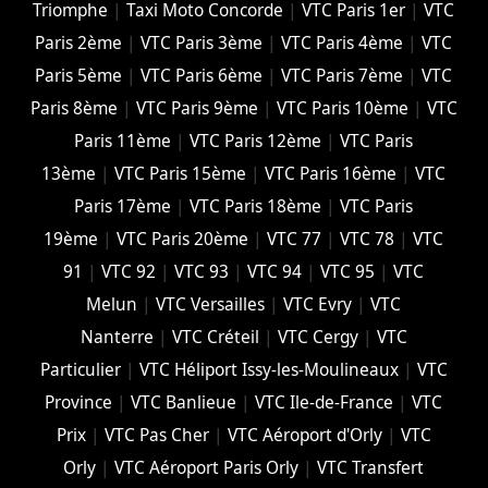
Triomphe
|
Taxi Moto Concorde
|
VTC Paris 1er
|
VTC
Paris 2ème
|
VTC Paris 3ème
|
VTC Paris 4ème
|
VTC
Paris 5ème
|
VTC Paris 6ème
|
VTC Paris 7ème
|
VTC
Paris 8ème
|
VTC Paris 9ème
|
VTC Paris 10ème
|
VTC
Paris 11ème
|
VTC Paris 12ème
|
VTC Paris
13ème
|
VTC Paris 15ème
|
VTC Paris 16ème
|
VTC
Paris 17ème
|
VTC Paris 18ème
|
VTC Paris
19ème
|
VTC Paris 20ème
|
VTC 77
|
VTC 78
|
VTC
91
|
VTC 92
|
VTC 93
|
VTC 94
|
VTC 95
|
VTC
Melun
|
VTC Versailles
|
VTC Evry
|
VTC
Nanterre
|
VTC Créteil
|
VTC Cergy
|
VTC
Particulier
|
VTC Héliport Issy-les-Moulineaux
|
VTC
Province
|
VTC Banlieue
|
VTC Ile-de-France
|
VTC
Prix
|
VTC Pas Cher
|
VTC Aéroport d'Orly
|
VTC
Orly
|
VTC Aéroport Paris Orly
|
VTC Transfert