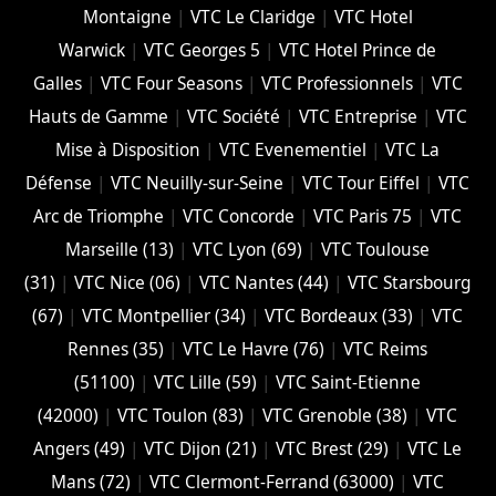
Montaigne
|
VTC Le Claridge
|
VTC Hotel
Warwick
|
VTC Georges 5
|
VTC Hotel Prince de
Galles
|
VTC Four Seasons
|
VTC Professionnels
|
VTC
Hauts de Gamme
|
VTC Société
|
VTC Entreprise
|
VTC
Mise à Disposition
|
VTC Evenementiel
|
VTC La
Défense
|
VTC Neuilly-sur-Seine
|
VTC Tour Eiffel
|
VTC
Arc de Triomphe
|
VTC Concorde
|
VTC Paris 75
|
VTC
Marseille (13)
|
VTC Lyon (69)
|
VTC Toulouse
(31)
|
VTC Nice (06)
|
VTC Nantes (44)
|
VTC Starsbourg
(67)
|
VTC Montpellier (34)
|
VTC Bordeaux (33)
|
VTC
Rennes (35)
|
VTC Le Havre (76)
|
VTC Reims
(51100)
|
VTC Lille (59)
|
VTC Saint-Etienne
(42000)
|
VTC Toulon (83)
|
VTC Grenoble (38)
|
VTC
Angers (49)
|
VTC Dijon (21)
|
VTC Brest (29)
|
VTC Le
Mans (72)
|
VTC Clermont-Ferrand (63000)
|
VTC