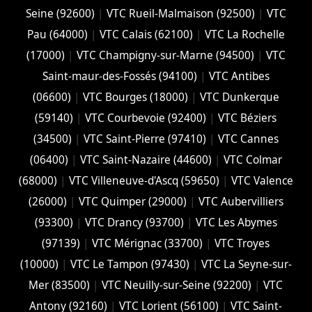
Seine (92600)
|
VTC Rueil-Malmaison (92500)
|
VTC
Pau (64000)
|
VTC Calais (‎62100)
|
VTC La Rochelle
(17000)
|
VTC Champigny-sur-Marne (94500)
|
VTC
Saint-maur-des-Fossés (94100)
|
VTC Antibes
(06600)
|
VTC Bourges (18000)
|
VTC Dunkerque
(59140)
|
VTC Courbevoie (92400)
|
VTC Béziers
(34500)
|
VTC Saint-Pierre (97410)
|
VTC Cannes
(06400)
|
VTC Saint-Nazaire (44600)
|
VTC Colmar
(68000)
|
VTC Villeneuve-d'Ascq (59650)
|
VTC Valence
(26000)
|
VTC Quimper (29000)
|
VTC Aubervilliers
(93300)
|
VTC Drancy (93700)
|
VTC Les Abymes
(97139)
|
VTC Mérignac (33700)
|
VTC Troyes
(10000)
|
VTC Le Tampon (97430)
|
VTC La Seyne-sur-
Mer (83500)
|
VTC Neuilly-sur-Seine (92200)
|
VTC
Antony (92160)
|
VTC Lorient (56100)
|
VTC Saint-