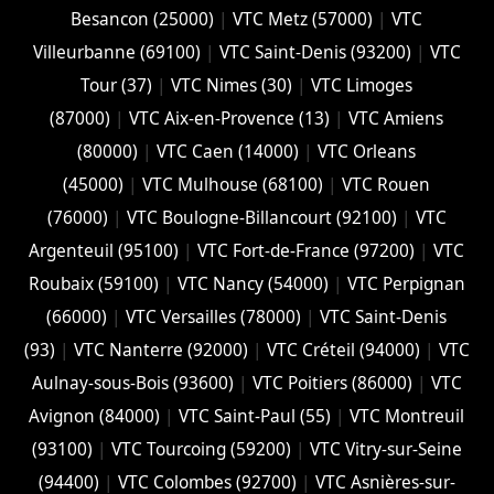
Besancon (‎25000)
|
VTC Metz (57000)
|
VTC
Villeurbanne (‎69100)
|
VTC Saint-Denis (93200)
|
VTC
Tour (37)
|
VTC Nimes (30)
|
VTC Limoges
(‎87000)
|
VTC Aix-en-Provence (13)
|
VTC Amiens
(‎80000)
|
VTC Caen (14000)
|
VTC Orleans
(45000)
|
VTC Mulhouse (68100)
|
VTC Rouen
(76000)
|
VTC Boulogne-Billancourt (92100)
|
VTC
Argenteuil (95100)
|
VTC Fort-de-France (97200)
|
VTC
Roubaix (‎59100)
|
VTC Nancy (‎54000)
|
VTC Perpignan
(66000)
|
VTC Versailles (‎78000)
|
VTC Saint-Denis
(93)
|
VTC Nanterre (92000)
|
VTC Créteil (94000)
|
VTC
Aulnay-sous-Bois (93600)
|
VTC Poitiers (86000)
|
VTC
Avignon (84000)
|
VTC Saint-Paul (55)
|
VTC Montreuil
(93100)
|
VTC Tourcoing (59200)
|
VTC Vitry-sur-Seine
(94400)
|
VTC Colombes (92700)
|
VTC Asnières-sur-