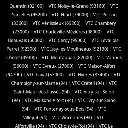
Quentin (02100)
|
VTC Noisy-le-Grand (93160)
|
VTC
Sarcelles (95200)
|
VTC Niort (‎79000)
|
VTC Pessac
(33600)
|
VTC Vénissieux (69200)
|
VTC Chambéry
(‎73000)
|
VTC Charleville-Mézières (08000)
|
VTC
Beauvais (60000)
|
VTC Cergy (95000)
|
VTC Levallois-
Perret (92300)
|
VTC Issy-les-Moulineaux (92130)
|
VTC
Cholet (‎49300)
|
VTC Montauban (82000)
|
VTC Vannes
(56000)
|
VTC Evreux (27000)
|
VTC Maison-Alfort
(94700)
|
VTC Laval (53000)
|
VTC Hyeres (‎83400)
|
VTC
Champigny-sur-Marne (94)
|
VTC Créteil (94)
|
VTC
Saint-Maur-des-Fossés (94)
|
VTC Vitry-sur-Seine
(94)
|
VTC Maisons-Alfort (94)
|
VTC Ivry-sur-Seine
(94)
|
VTC Fontenay-sous-Bois (94)
|
VTC
Villejuif (94)
|
VTC Vincennes (94)
|
VTC
Alfortville (94)
|
VTC Choisy-le-Roi (94)
|
VTC Le