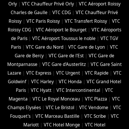
Orly
|
VTC Chauffeur Privé Orly
|
VTC Aéroport Roissy
Charles de Gaulle
|
VTC CDG
|
VTC Chauffeur Privé
Roissy
|
VTC Paris Roissy
|
VTC Transfert Roissy
|
VTC
Roissy CDG
|
VTC Aéroport le Bourget
|
VTC Aéroports
de Paris
|
VTC Aéroport Toussus le noble
|
VTC TGV
Paris
|
VTC Gare du Nord
|
VTC Gare de Lyon
|
VTC
Gare de Bercy
|
VTC Gare de l'Est
|
VTC Gare de
Montparnasse
|
VTC Gare d'Austerlitz
|
VTC Gare Saint
Lazare
|
VTC Express
|
VTC Urgent
|
VTC Rapide
|
VTC
Goldwinf
|
VTC Harley
|
VTC Honda
|
VTC Grand Hotel
Paris
|
VTC Hyatt
|
VTC Intercontinental
|
VTC
Magenta
|
VTC Le Royal Monceau
|
VTC Plazza
|
VTC
Champs Elysées
|
VTC Le Bristol
|
VTC Vendome
|
VTC
Fouquet's
|
VTC Marceau Bastille
|
VTC Scribe
|
VTC
Mariott
|
VTC Hotel Monge
|
VTC Hotel