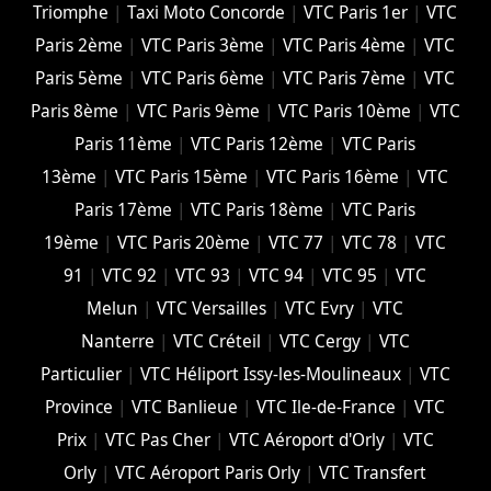
Triomphe
|
Taxi Moto Concorde
|
VTC Paris 1er
|
VTC
Paris 2ème
|
VTC Paris 3ème
|
VTC Paris 4ème
|
VTC
Paris 5ème
|
VTC Paris 6ème
|
VTC Paris 7ème
|
VTC
Paris 8ème
|
VTC Paris 9ème
|
VTC Paris 10ème
|
VTC
Paris 11ème
|
VTC Paris 12ème
|
VTC Paris
13ème
|
VTC Paris 15ème
|
VTC Paris 16ème
|
VTC
Paris 17ème
|
VTC Paris 18ème
|
VTC Paris
19ème
|
VTC Paris 20ème
|
VTC 77
|
VTC 78
|
VTC
91
|
VTC 92
|
VTC 93
|
VTC 94
|
VTC 95
|
VTC
Melun
|
VTC Versailles
|
VTC Evry
|
VTC
Nanterre
|
VTC Créteil
|
VTC Cergy
|
VTC
Particulier
|
VTC Héliport Issy-les-Moulineaux
|
VTC
Province
|
VTC Banlieue
|
VTC Ile-de-France
|
VTC
Prix
|
VTC Pas Cher
|
VTC Aéroport d'Orly
|
VTC
Orly
|
VTC Aéroport Paris Orly
|
VTC Transfert